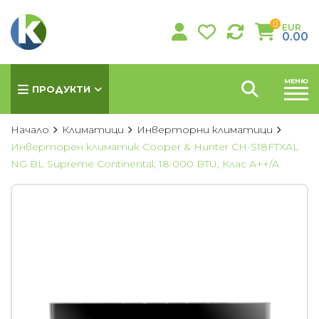
0
EUR
0.00
МЕНЮ
ПРОДУКТИ
Начало
Климатици
Инверторни климатици
Инверторен климатик Cooper & Hunter CH-S18FTXAL
NG BL Supreme Continental, 18 000 BTU, Клас А++/A
КЛИМАТИЦИ
Хиперинверторни климатици
Инверторни климатици
Подови климатици
Колонни климатици
Мултисплит системи
Канални климатици