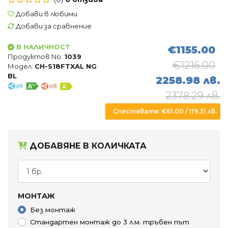
Въздухопречистватели
Добави в любими
Влагоуловители
Добави за сравнение
В НАЛИЧНОСТ
€1155.00
АКСЕСОАРИ
Продуктов No:
1039
€1216.00
Модел:
CH-S18FTXAL NG
BL
2258.98 лв.
2378.29 лв.
Спестявате: €61.00 / 119.31 лв.
ДОБАВЯНЕ В КОЛИЧКАТА
МОНТАЖ
Без монтаж
Стандартен монтаж до 3 л.м. тръбен път