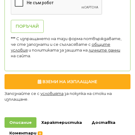
ПОРЪЧАЙ
*** С изпращането на тази форма потвърждавате,
че сте запознати и се съгласявате с
общите
условия
и политиката за защита на
личните данни
на сайта.
ВЗЕМИ НА ИЗПЛАЩАНЕ
Запознайте се с
условията
за покупка на стоки на
изплащане.
Описание
Характеристика
Доставка
Коментари
0