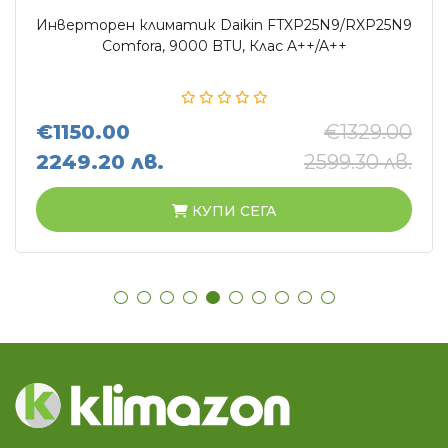
Инверторен климатик Daikin FTXP25N9/RXP25N9
Comfora, 9000 BTU, Клас A++/A++
€1150.00
€1329.00
2249.20 лв.
2599.30 лв.
КУПИ СЕГА