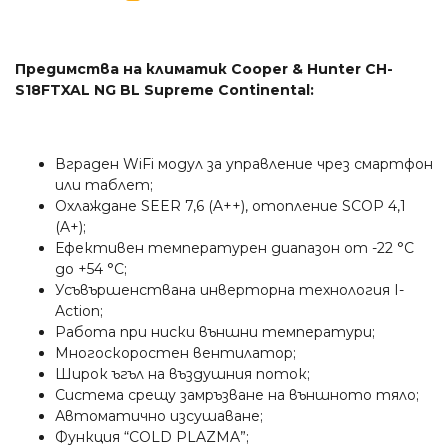
Предимства на климатик Cooper & Hunter CH-
S18FTXAL NG BL Supreme Continental:
Вграден WiFi модул за управление чрез смартфон
или таблет;
Охлаждане SEER 7,6 (A++), отопление SCOP 4,1
(A+);
Ефективен температурен диапазон от -22 °C
до +54 °C;
Усъвършенствана инверторна технология I-
Action;
Работа при ниски външни температури;
Многоскоростен вентилатор;
Широк ъгъл на въздушния поток;
Система срещу замръзване на външното тяло;
Автоматично изсушаване;
Функция “COLD PLAZMA”;