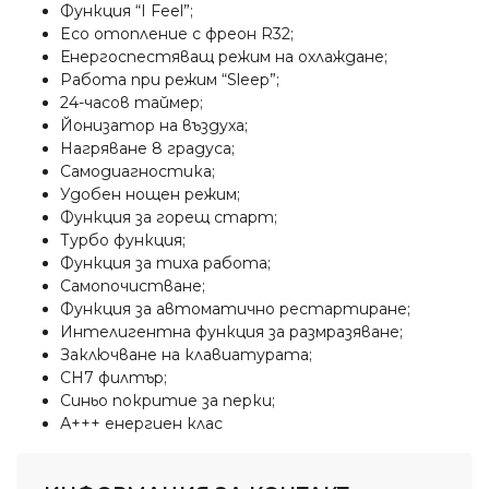
Функция “I Feel”;
Eco отопление с фреон R32;
Енергоспестяващ режим на охлаждане;
Работа при режим “Sleep”;
24-часов таймер;
Йонизатор на въздуха;
Нагряване 8 градуса;
Самодиагностика;
Удобен нощен режим;
Функция за горещ старт;
Турбо функция;
Функция за тиха работа;
Самопочистване;
Функция за автоматично рестартиране;
Интелигентна функция за размразяване;
Заключване на клавиатурата;
СН7 филтър;
Синьо покритие за перки;
А+++ енергиен клас