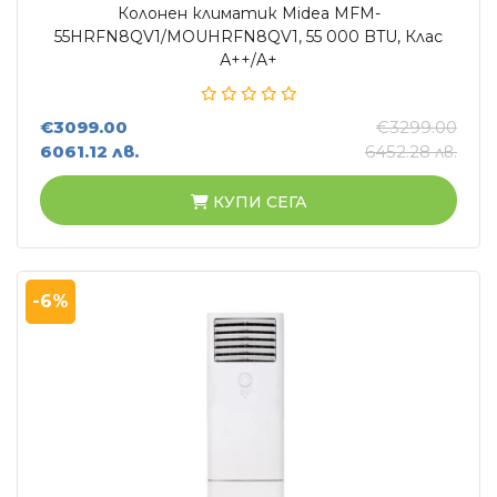
Колонен климатик Midea MFM-
55HRFN8QV1/MOUHRFN8QV1, 55 000 BTU, Клас
А++/A+
€3099.00
€3299.00
6061.12 лв.
6452.28 лв.
КУПИ СЕГА
-6%