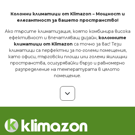
Колонни климатици от Klimazon – Мощност и
елегантност за вашето пространство!
Ако търсите климатизация, която комбинира висока
ефективност и впечатляващ дизайн,
колонните
климатици от Klimazon
са точно за вас! Тези
климатици са перфектни за по-големи помещения,
като офиси, търговски площи или големи жилищни
пространства, осигурявайки бързо и равномерно
разпределение на температурата в цялото
помещение.
Предимства на колонните климатици от
Klimazon:
Мощност и ефективност
– Колонните
модели предлагат отлична производителност
за охлаждане и отопление, дори в големи и
открити пространства.
Елегантен и модерен дизайн
– Стилният