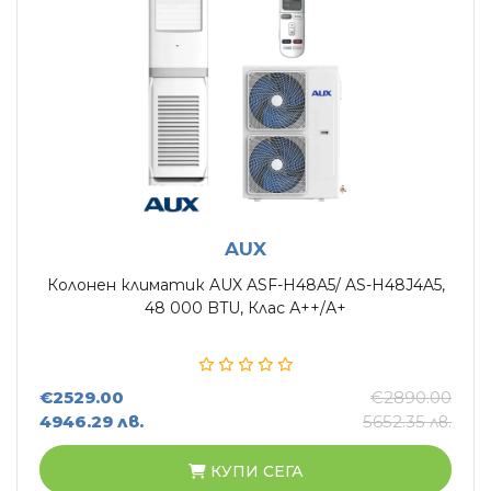
AUX
Колонен климатик AUX ASF-H48A5/ AS-H48J4A5,
48 000 BTU, Клас А++/А+
€2529.00
€2890.00
4946.29 лв.
5652.35 лв.
КУПИ СЕГА