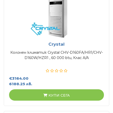
Касетъчни климатици
КОНВЕКТОРИ
Стенни конвектори
Лъчисти конвектори
Стъклени конвектори
Crystal
БОЙЛЕРИ
Колонен климатик Crystal CHV-D160FA/HR1/CHV-
D160W/HZR1 , 60 000 btu, Клас A/A
Вертикални бойлери
Хоризонтални бойлери
Мултипозиционни бойлери
€3164.00
6188.25 лв.
ТЕРМОПОМПИ
КУПИ СЕГА
Термопомпи въздух - вода
ГРИЖА ЗА ВЪЗДУХА