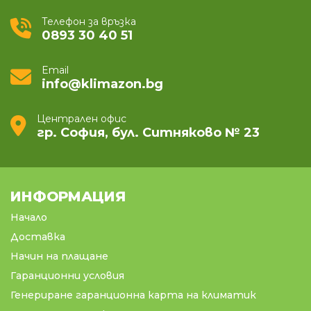
външен вид на колонните климатици е създаден
да се впише хармонично във всяка обстановка.
Телефон за връзка
Идеални за големи помещения
– Със своите
0893 30 40 51
високи мощности и оптимизирана циркулация
на въздуха, те осигуряват комфорт навсякъде.
Email
info@klimazon.bg
Изберете
колонен климатик от Klimazon
и се
насладете на мощна климатизация с елегантен
външен вид, който ще се съчетае перфектно с
Централен офис
вашето пространство!
гр. София, бул. Ситняково № 23
ИНФОРМАЦИЯ
Начало
Доставка
Начин на плащане
Гаранционни условия
Генериране гаранционна карта на климатик