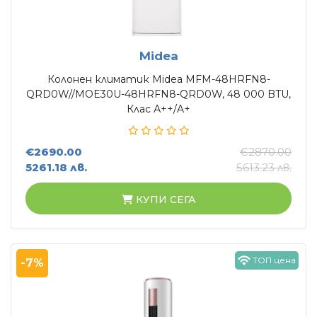
Midea
Колонен климатик Midea MFМ-48HRFN8-
QRD0W//MOE30U-48HRFN8-QRD0W, 48 000 BTU,
Клас А++/A+
€2690.00
€2870.00
5261.18 лв.
5613.23 лв.
КУПИ СЕГА
ТОП цена
-7%