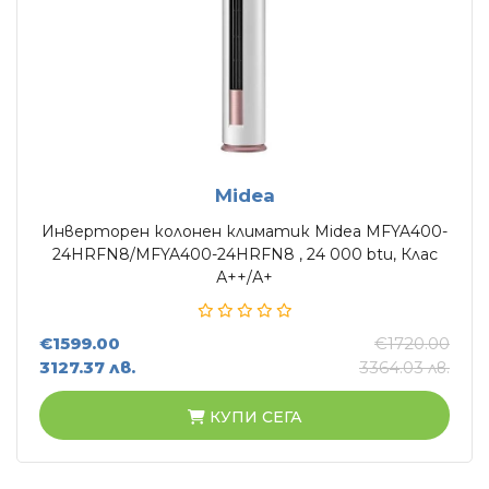
Midea
Инверторен колонен климатик Midea MFYA400-
24HRFN8/MFYA400-24HRFN8 , 24 000 btu, Клас
А++/А+
€1599.00
€1720.00
3127.37 лв.
3364.03 лв.
КУПИ СЕГА