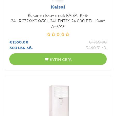
Kaisai
Колонен климатик KAISAI KFS-
24HRG32X/KOX430L-24HFN32X, 24 000 BTU, Клас:
А++/А+
€1550.00
€1759.00
3031.54 лв.
3440.31 лв.
КУПИ СЕГА