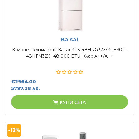
Kaisai
Колонен климатик Kaisai KFS-48HRG32X/K0E30U-
48HFN32X , 48 000 BTU, Клас А++/А++
€2964.00
5797.08 лв.
КУПИ СЕГА
-12%