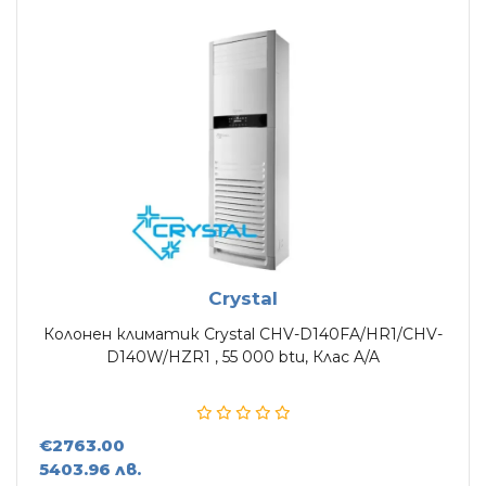
Въздухопречистватели
Влагоуловители
АКСЕСОАРИ
Crystal
Колонен климатик Crystal CHV-D140FA/HR1/CHV-
D140W/HZR1 , 55 000 btu, Клас A/A
€2763.00
5403.96 лв.