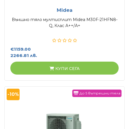
Midea
Външно тяло мултисплит Midea M30F-21HFN8-
Q, Клас А++/А+
€1159.00
2266.81 лв.
КУПИ СЕГА
До 5 вътрешни тела
-10%