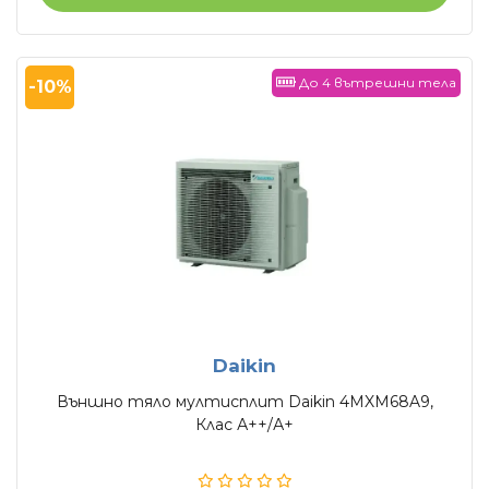
До 4 вътрешни тела
-10%
Daikin
Външно тяло мултисплит Daikin 4MXM68A9,
Клас А++/А+