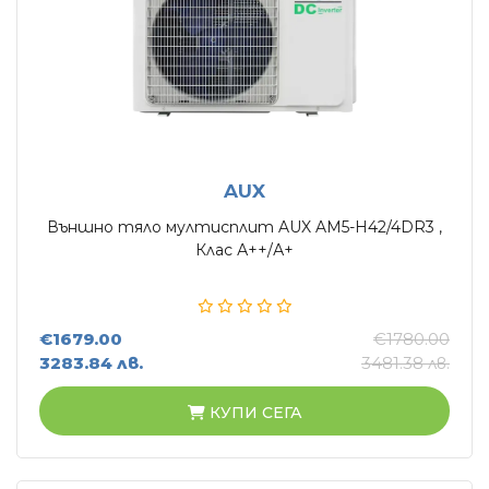
Касетъчни климатици
КОНВЕКТОРИ
Стенни конвектори
Лъчисти конвектори
Стъклени конвектори
AUX
БОЙЛЕРИ
Външно тяло мултисплит AUX AM5-H42/4DR3 ,
Клас А++/А+
Вертикални бойлери
Хоризонтални бойлери
Мултипозиционни бойлери
€1679.00
€1780.00
3283.84 лв.
3481.38 лв.
ТЕРМОПОМПИ
КУПИ СЕГА
Термопомпи въздух - вода
ГРИЖА ЗА ВЪЗДУХА