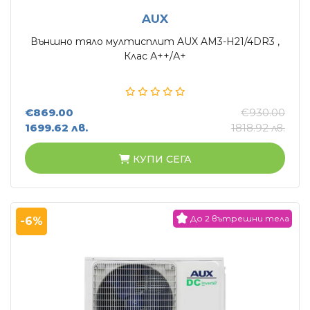
AUX
Външно тяло мултисплит AUX AM3-H21/4DR3 ,
Клас А++/А+
€869.00
€930.00
1699.62 лв.
1818.92 лв.
КУПИ СЕГА
До 2 вътрешни тела
-6%