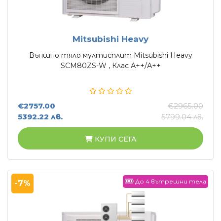
Mitsubishi Heavy
Външно тяло мултисплит Mitsubishi Heavy
SCM80ZS-W , Клас А++/А++
€2757.00
€2965.00
5392.22 лв.
5799.04 лв.
КУПИ СЕГА
До 4 вътрешни тела
-7%