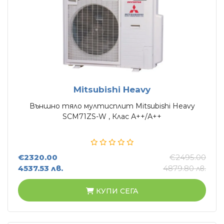
Mitsubishi Heavy
Външно тяло мултисплит Mitsubishi Heavy
SCM71ZS-W , Клас А++/А++
€2320.00
€2495.00
4537.53 лв.
4879.80 лв.
КУПИ СЕГА