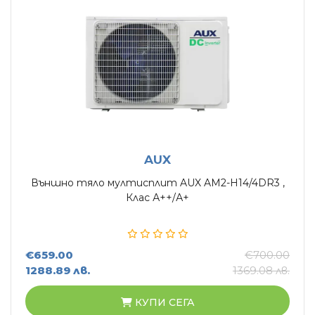
AUX
Външно тяло мултисплит AUX AM2-H14/4DR3 ,
Клас А++/А+
€659.00
€700.00
1288.89 лв.
1369.08 лв.
КУПИ СЕГА