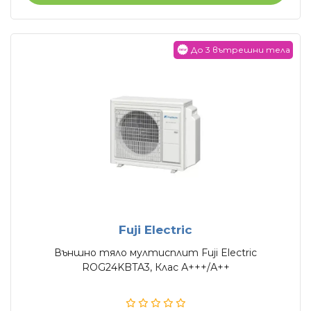
До 3 вътрешни тела
Fuji Electric
Външно тяло мултисплит Fuji Electric
ROG24KBTA3, Клас А+++/А++