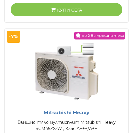
КУПИ СЕГА
До 2 вътрешни тела
-7%
Mitsubishi Heavy
Външно тяло мултисплит Mitsubishi Heavy
SCM45ZS-W , Клас А+++/А++