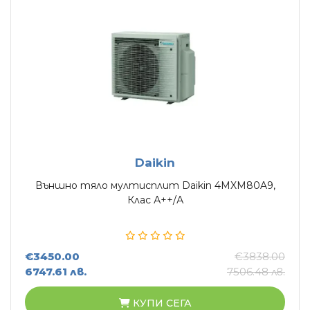
Daikin
Външно тяло мултисплит Daikin 4MXM80A9,
Клас А++/А
€3450.00
€3838.00
6747.61 лв.
7506.48 лв.
КУПИ СЕГА