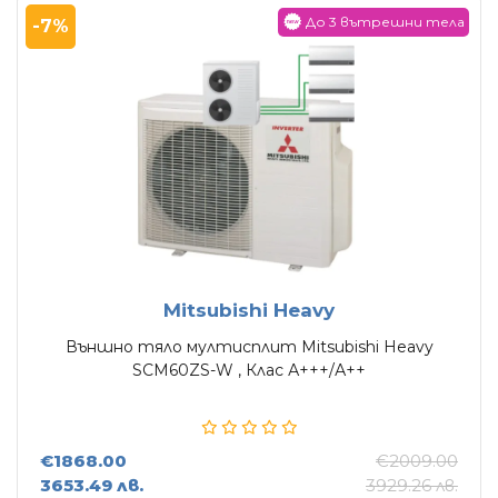
До 3 вътрешни тела
-7%
Mitsubishi Heavy
Външно тяло мултисплит Mitsubishi Heavy
SCM60ZS-W , Клас А+++/А++
€1868.00
€2009.00
3653.49 лв.
3929.26 лв.