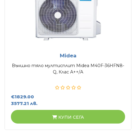
Midea
Външно тяло мултисплит Midea M40F-36HFN8-
Q, Клас А++/А
€1829.00
3577.21 лв.
КУПИ СЕГА