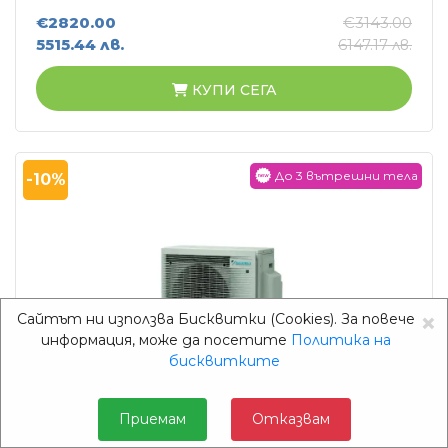
€2820.00
€3143.00
5515.44 лв.
6147.17 лв.
КУПИ СЕГА
До 3 вътрешни тела
-10%
×
Сайтът ни използва Бисквитки (Cookies). За повече
информация, може да посетите
Политика на
бисквитките
ФИЛТРИ
Приемам
Отказвам
Daikin