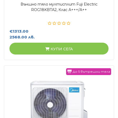
Външно тяло мултисплит Fuji Electric
ROG18KBTA2, Клас А+++/А++
€1313.00
2568.00 лв.
КУПИ СЕГА
До 5 вътрешни тела