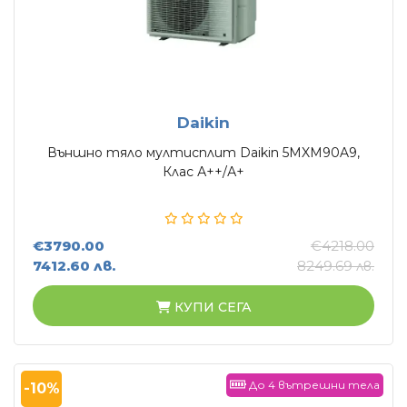
Daikin
Външно тяло мултисплит Daikin 5MXM90A9,
Клас А++/А+
€3790.00
€4218.00
7412.60 лв.
8249.69 лв.
КУПИ СЕГА
До 4 вътрешни тела
-10%