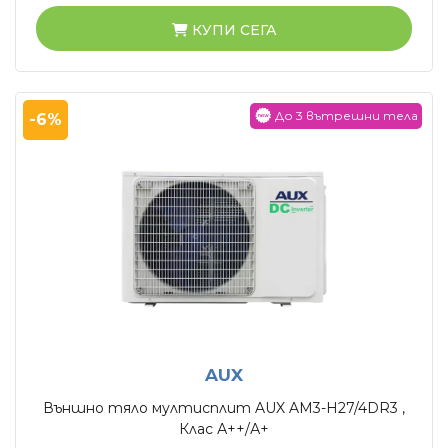
КУПИ СЕГА
До 3 вътрешни тела
-6%
AUX
Външно тяло мултисплит AUX AM3-H27/4DR3 ,
Клас А++/А+