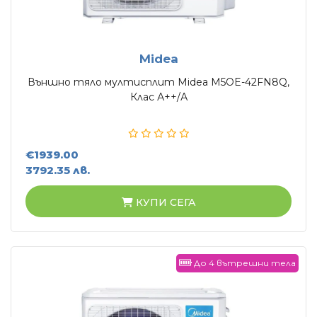
Midea
Външно тяло мултисплит Midea M5OE-42FN8Q,
Клас А++/А
€1939.00
3792.35 лв.
КУПИ СЕГА
До 4 вътрешни тела