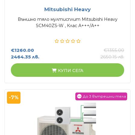
Mitsubishi Heavy
Външно тяло мултисплит Mitsubishi Heavy
SCM40ZS-W , Клас А+++/А++
€1260.00
€1355.00
2464.35 лв.
2650.15 лв.
КУПИ СЕГА
До 3 вътрешни тела
-7%