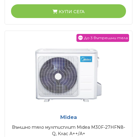
КУПИ СЕГА
До 3 вътрешни тела
Midea
Външно тяло мултисплит Midea M30F-27HFN8-
Q, Клас А++/А+