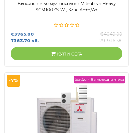
Външно тяло мултисплит Mitsubishi Heavy
SCM100ZS-W , Клас А+++/А+
€3765.00
€4049.00
7363.70 лв.
7919.16 лв.
КУПИ СЕГА
До 4 вътрешни тела
-7%