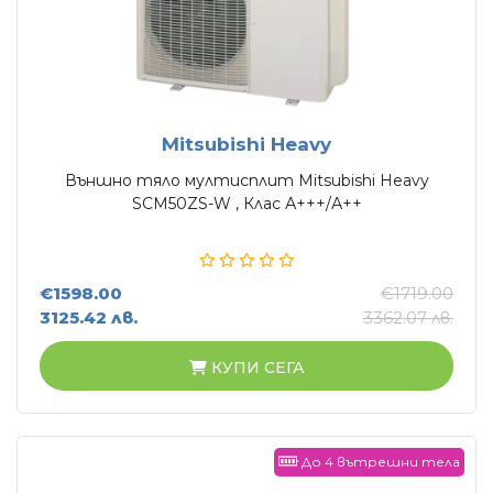
Mitsubishi Heavy
Външно тяло мултисплит Mitsubishi Heavy
SCM50ZS-W , Клас А+++/А++
€1598.00
€1719.00
3125.42 лв.
3362.07 лв.
КУПИ СЕГА
До 4 вътрешни тела