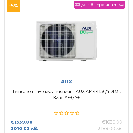
До 4 вътрешни тела
Въздухопречистватели
-5%
Влагоуловители
АКСЕСОАРИ
AUX
Външно тяло мултисплит AUX AM4-H36/4DR3 ,
Клас А++/А+
€1539.00
€1630.00
3010.02 лв.
3188.00 лв.