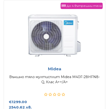
До 4 вътрешни тела
Midea
Външно тяло мултисплит Midea M40F-28HFN8-
Q, Клас А++/А+
€1299.00
2540.62 лв.