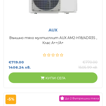
AUX
Външно тяло мултисплит AUX AM2-H18/4DR3S ,
Клас А++/А+
€719.00
€770.00
1406.24 лв.
1505.99 лв.
КУПИ СЕГА
До 2 вътрешни тела
-5%