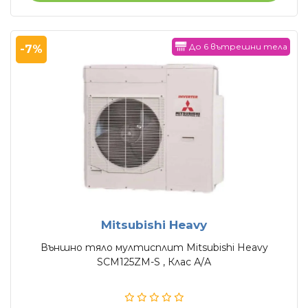
До 6 вътрешни тела
-7%
Mitsubishi Heavy
Външно тяло мултисплит Mitsubishi Heavy
SCM125ZM-S , Клас А/А