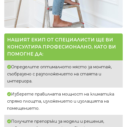
Въздухопречистватели
Влагоуловители
АКСЕСОАРИ
НАШИЯТ ЕКИП ОТ СПЕЦИАЛИСТИ ЩЕ ВИ
КОНСУЛТИРА ПРОФЕСИОНАЛНО, КАТО ВИ
ПОМОГНЕ ДА:
Определите оптималното място за монтаж,
съобразено с разположението на стаята и
интериора.
Изберете правилната мощност на климатика
спрямо площта, изложението и изолацията на
помещението.
Получите препоръки за модели и решения,