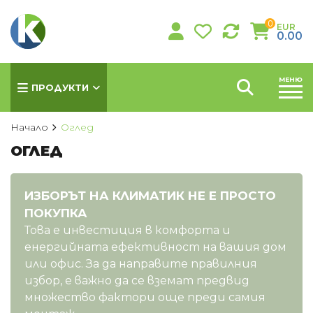
0
EUR
0.00
МЕНЮ
ПРОДУКТИ
Начало
Оглед
ОГЛЕД
КЛИМАТИЦИ
Хиперинверторни климатици
ИЗБОРЪТ НА КЛИМАТИК НЕ Е ПРОСТО
Инверторни климатици
ПОКУПКА
Това е инвестиция в комфорта и
Подови климатици
енергийната ефективност на вашия дом
Колонни климатици
или офис. За да направите правилния
Мултисплит системи
избор, e важно да се вземат предвид
Канални климатици
множество фактори още преди самия