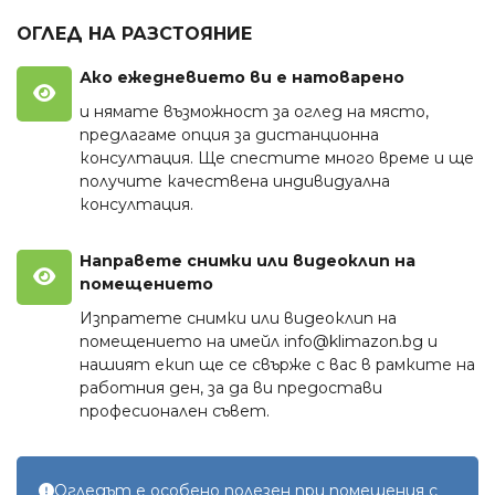
ОГЛЕД НА РАЗСТОЯНИЕ
Ако ежедневието ви е натоварено
и нямате възможност за оглед на място,
предлагаме опция за дистанционна
консултация. Ще спестите много време и ще
получите качествена индивидуална
консултация.
Направете снимки или видеоклип на
помещението
Изпратете снимки или видеоклип на
помещението на имейл
info@klimazon.bg
и
нашият екип ще се свърже с вас в рамките на
работния ден, за да ви предостави
професионален съвет.
Огледът е особено полезен при помещения с