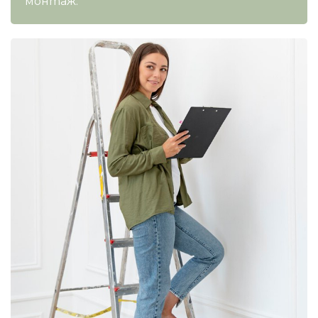
монтаж.
Касетъчни климатици
КОНВЕКТОРИ
Стенни конвектори
Лъчисти конвектори
Стъклени конвектори
БОЙЛЕРИ
Вертикални бойлери
Хоризонтални бойлери
Мултипозиционни бойлери
ТЕРМОПОМПИ
Термопомпи въздух - вода
ГРИЖА ЗА ВЪЗДУХА