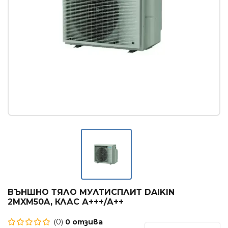
Касетъчни климатици
КОНВЕКТОРИ
Стенни конвектори
Лъчисти конвектори
Стъклени конвектори
БОЙЛЕРИ
Вертикални бойлери
Хоризонтални бойлери
Мултипозиционни бойлери
ТЕРМОПОМПИ
ВЪНШНО ТЯЛО МУЛТИСПЛИТ DAIKIN
Термопомпи въздух - вода
2MXM50A, КЛАС А+++/А++
(0)
0 отзива
ГРИЖА ЗА ВЪЗДУХА