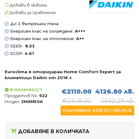
Добави в любими
Въздухопречистватели
Добави за сравнение
Влагоуловители
До 2 вътрешни тела
Енергиен клас на охлаждане:
А+++
АКСЕСОАРИ
Енергиен клас на отопление:
А++
SEER:
8.53
SCOP:
4.61
Euroclima е оторизиран Home Comfort Expert за
климатици Daikin от 2016 г
В НАЛИЧНОСТ
€2110.00
4126.80 лв.
Продуктов No:
922
€2348.00
4592.29 лв.
Модел:
2MXM50A
Спестявате: €238.00 / 465.49 лв.
ДОБАВЯНЕ В КОЛИЧКАТА