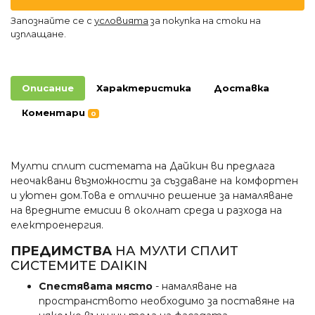
Запознайте се с
условията
за покупка на стоки на
изплащане.
Описание
Характеристика
Доставка
Коментари
0
Мулти сплит системата на Дайкин ви предлага
неочаквани възможности за създаване на комфортен
и уютен дом.Това е отлично решение за намаляване
на вредните емисии в околнат среда и разхода на
електроенергия.
ПРЕДИМСТВА
НА МУЛТИ СПЛИТ
СИСТЕМИТЕ DAIKIN
Спестявата място
- намаляване на
пространството необходимо за поставяне на