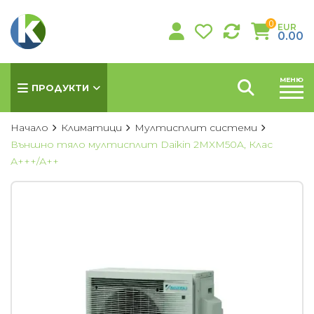
0
EUR
0.00
МЕНЮ
ПРОДУКТИ
Начало
Климатици
Мултисплит системи
Външно тяло мултисплит Daikin 2MXM50A, Клас
А+++/А++
КЛИМАТИЦИ
Хиперинверторни климатици
Инверторни климатици
Подови климатици
Колонни климатици
Мултисплит системи
Канални климатици