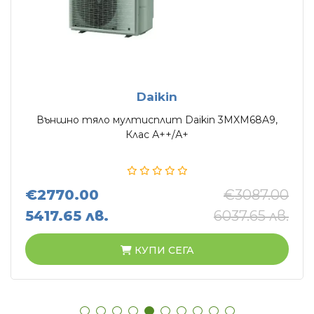
Daikin
Външно тяло мултисплит Daikin 3MXM68A9,
Клас А++/А+
€2770.00
€3087.00
5417.65 лв.
6037.65 лв.
КУПИ СЕГА