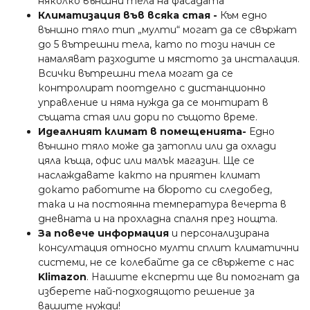
няколко външни тела на фасадата
Климатизация във всяка стая -
Към едно
външно тяло тип „мулти“ могат да се свържат
до 5 вътрешни тела, като по този начин се
намаляват разходите и мястото за инсталация.
Всички вътрешни тела могат да се
контролират поотделно с дистанционно
управление и няма нужда да се монтират в
същата стая или дори по същото време.
Идеалният климат в помещенията-
Едно
външно тяло може да затопли или да охлади
цяла къща, офис или малък магазин. Ще се
наслаждавате както на приятен климат
докато работите на бюрото си следобед,
така и на постоянна температура вечерта в
дневната и на прохладна спалня през нощта.
За повече информация
и персонализирана
консултация относно мулти сплит климатични
системи, не се колебайте да се свържете с нас
Klimazon
. Нашите експерти ще ви помогнат да
изберете най-подходящото решение за
вашите нужди!