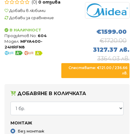
(0)
0 отзива
Въздухопречистватели
Добави в любими
Влагоуловители
Добави за сравнение
В НАЛИЧНОСТ
€1599.00
АКСЕСОАРИ
Продуктов No:
604
€1720.00
Модел:
MFYA400-
24HRFN8
3127.37 лв.
3364.03 лв.
Спестявате: €121.00 / 236.66
лв.
ДОБАВЯНЕ В КОЛИЧКАТА
МОНТАЖ
Без монтаж