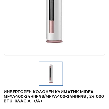
Касетъчни климатици
КОНВЕКТОРИ
Стенни конвектори
Лъчисти конвектори
Стъклени конвектори
БОЙЛЕРИ
Вертикални бойлери
Хоризонтални бойлери
Мултипозиционни бойлери
ТЕРМОПОМПИ
ИНВЕРТОРЕН КОЛОНЕН КЛИМАТИК MIDEA
Термопомпи въздух - вода
MFYA400-24HRFN8/MFYA400-24HRFN8 , 24 000
BTU, КЛАС А++/А+
ГРИЖА ЗА ВЪЗДУХА