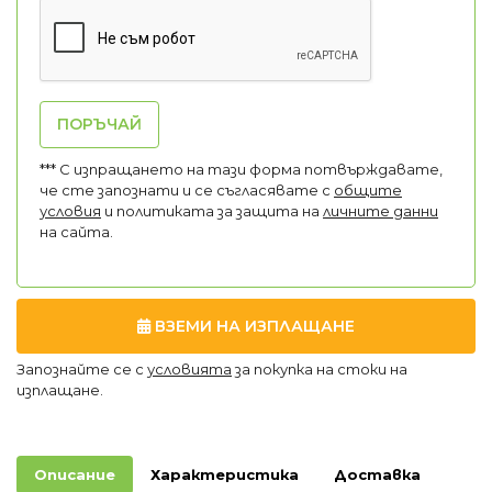
ПОРЪЧАЙ
*** С изпращането на тази форма потвърждавате,
че сте запознати и се съгласявате с
общите
условия
и политиката за защита на
личните данни
на сайта.
ВЗЕМИ НА ИЗПЛАЩАНЕ
Запознайте се с
условията
за покупка на стоки на
изплащане.
Описание
Характеристика
Доставка