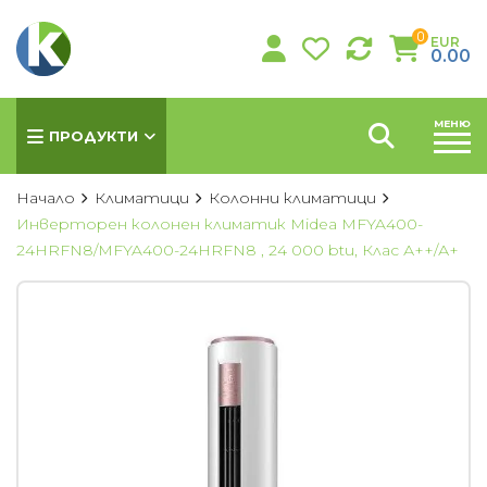
0
EUR
0.00
МЕНЮ
ПРОДУКТИ
Начало
Климатици
Колонни климатици
Инверторен колонен климатик Midea MFYA400-
24HRFN8/MFYA400-24HRFN8 , 24 000 btu, Клас А++/А+
КЛИМАТИЦИ
Хиперинверторни климатици
Инверторни климатици
Подови климатици
Колонни климатици
Мултисплит системи
Канални климатици