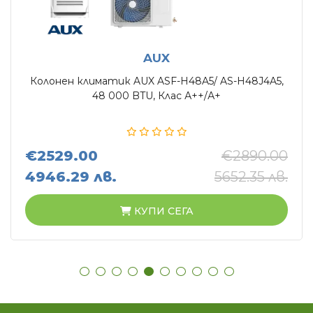
AUX
Колонен климатик AUX ASF-H48A5/ AS-H48J4A5,
48 000 BTU, Клас А++/А+
€2529.00
€2890.00
4946.29 лв.
5652.35 лв.
КУПИ СЕГА