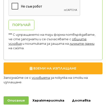
ПОРЪЧАЙ
*** С изпращането на тази форма потвърждавате,
че сте запознати и се съгласявате с
общите
условия
и политиката за защита на
личните данни
на сайта.
ВЗЕМИ НА ИЗПЛАЩАНЕ
Запознайте се с
условията
за покупка на стоки на
изплащане.
Описание
Характеристика
Доставка