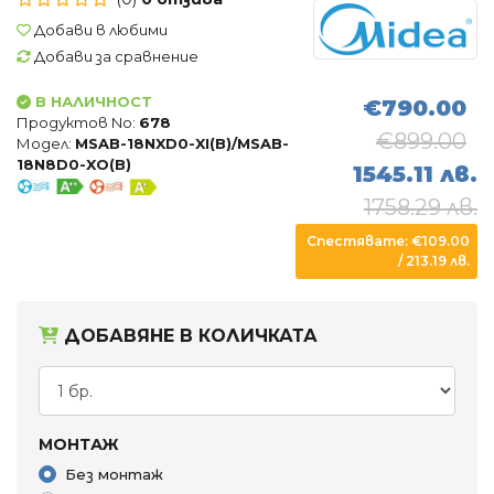
Въздухопречистватели
Добави в любими
Влагоуловители
Добави за сравнение
В НАЛИЧНОСТ
€790.00
АКСЕСОАРИ
Продуктов No:
678
€899.00
Модел:
MSAB-18NXD0-XI(B)/MSAB-
18N8D0-XO(B)
1545.11 лв.
1758.29 лв.
Спестявате: €109.00
/ 213.19 лв.
ДОБАВЯНЕ В КОЛИЧКАТА
МОНТАЖ
Без монтаж