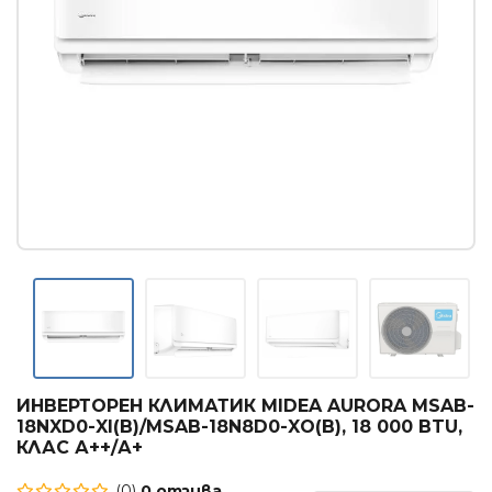
Касетъчни климатици
КОНВЕКТОРИ
Стенни конвектори
Лъчисти конвектори
Стъклени конвектори
БОЙЛЕРИ
Вертикални бойлери
Хоризонтални бойлери
Мултипозиционни бойлери
ТЕРМОПОМПИ
ИНВЕРТОРЕН КЛИМАТИК MIDEA AURORA MSAB-
Термопомпи въздух - вода
18NXD0-XI(B)/MSAB-18N8D0-XO(B), 18 000 BTU,
КЛАС А++/А+
ГРИЖА ЗА ВЪЗДУХА
(0)
0 отзива