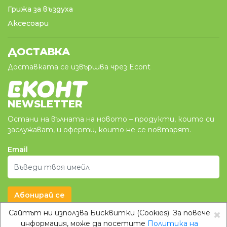
Грижа за въздуха
Аксесоари
ДОСТАВКА
Доставката се извършва чрез Econt
NEWSLETTER
Остани на вълната на новото – продукти, които си
заслужават, и оферти, които не се повтарят.
Email
Абонирай се
×
Сайтът ни използва Бисквитки (Cookies). За повече
Klimazon.BG
информация, може да посетите
Политика на