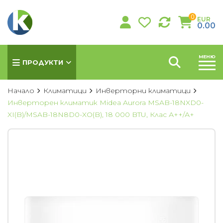
0
EUR
0.00
МЕНЮ
ПРОДУКТИ
Начало
Климатици
Инверторни климатици
Инверторен климатик Midea Aurora MSAB-18NXD0-
XI(B)/MSAB-18N8D0-XO(B), 18 000 BTU, Клас А++/А+
КЛИМАТИЦИ
Хиперинверторни климатици
Инверторни климатици
Подови климатици
Колонни климатици
Мултисплит системи
Канални климатици