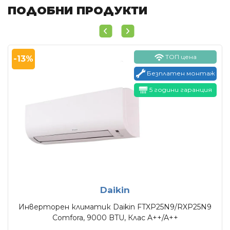
ПОДОБНИ ПРОДУКТИ
ТОП цена
-13%
Безплатен монтаж
5 години гаранция
Daikin
Инверторен климатик Daikin FTXP25N9/RXP25N9
Comfora, 9000 BTU, Клас A++/A++