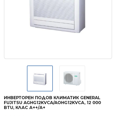
Касетъчни климатици
КОНВЕКТОРИ
Стенни конвектори
Лъчисти конвектори
Стъклени конвектори
БОЙЛЕРИ
Вертикални бойлери
Хоризонтални бойлери
Мултипозиционни бойлери
ТЕРМОПОМПИ
ИНВЕРТОРЕН ПОДОВ КЛИМАТИК GENERAL
Термопомпи въздух - вода
FUJITSU AGHG12KVCA/AOHG12KVCA, 12 000
BTU, КЛАС А++/А+
ГРИЖА ЗА ВЪЗДУХА