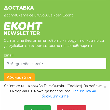
ДОСТАВКА
Доставката се извършва чрез Econt
NEWSLETTER
Остани на вълната на новото – продукти, които си
заслужават, и оферти, които не се повтарят.
Email
Абонирай се
×
Сайтът ни използва Бисквитки (Cookies). За повече
Klimazon.BG
информация, може да посетите
Политика на
бисквитките
Copyright © 2026 Klimazon.bg
Изработка на онлайн