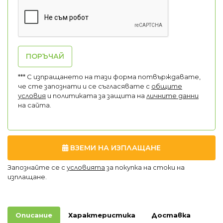
ПОРЪЧАЙ
*** С изпращането на тази форма потвърждавате,
че сте запознати и се съгласявате с
общите
условия
и политиката за защита на
личните данни
на сайта.
ВЗЕМИ НА ИЗПЛАЩАНЕ
Запознайте се с
условията
за покупка на стоки на
изплащане.
Описание
Характеристика
Доставка