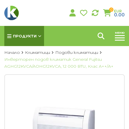
0
EUR
0.00
МЕНЮ
ПРОДУКТИ
Начало
Климатици
Подови климатици
Инверторен подов климатик General Fujitsu
AGHG12KVCA/AOHG12KVCA, 12 000 BTU, Клас А++/А+
КЛИМАТИЦИ
Хиперинверторни климатици
Инверторни климатици
Подови климатици
Колонни климатици
Мултисплит системи
Канални климатици