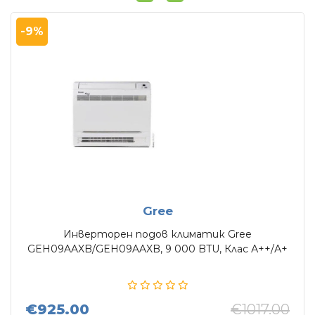
-9%
Gree
Инверторен подов климатик Gree
GEH09AAXB/GEH09AAXB, 9 000 BTU, Клас А++/А+
€925.00
€1017.00