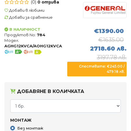
(0)
0 отзива
Въздухопречистватели
Добави в любими
Влагоуловители
Добави за сравнение
В НАЛИЧНОСТ
€1390.00
АКСЕСОАРИ
Продуктов No:
784
€1635.00
Модел:
AGHG12KVCA/AOHG12KVCA
2718.60 лв.
3197.78 лв.
Спестявате: €245.00 /
479.18 лв.
ДОБАВЯНЕ В КОЛИЧКАТА
МОНТАЖ
Без монтаж