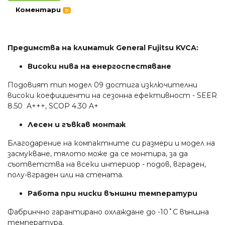
Коментари
0
Предимства на климатик General Fujitsu KVCA:
Високи нива на енергоспестяване
Подовият тип модел 09 достига изключителни
високи коефициенти на сезонна ефективност - SEER
8.50 A+++, SCOP 4.30 A+
Лесен и гъвкав монтаж
Благодарение на компактните си размери и модел на
засмукване, тялото може да се монтира, за да
съответства на всеки интериор - подов, вграден,
полу-вграден или на стената.
Работа при ниски външни температури
Фабринчно гарантирано охлаждане до -10˚C външна
температура.