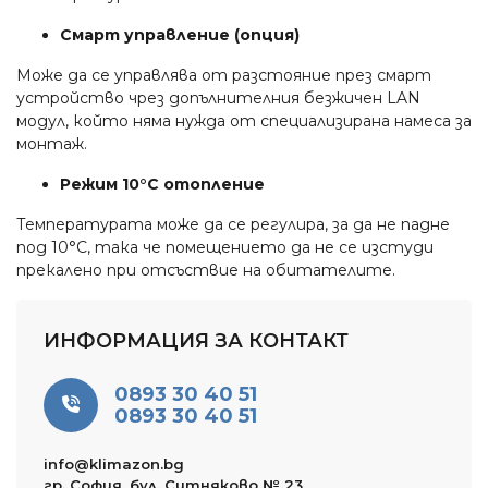
Смарт управление (опция)
Може да се управлява от разстояние през смарт
устройство чрез допълнителния безжичен LAN
модул, който няма нужда от специализирана намеса за
монтаж.
Режим 10°C отопление
Температурата може да се регулира, за да не падне
под 10°C, така че помещението да не се изстуди
прекалено при отсъствие на обитателите.
ИНФОРМАЦИЯ ЗА КОНТАКТ
0893 30 40 51
0893 30 40 51
info@klimazon.bg
гр. София, бул. Ситняково № 23