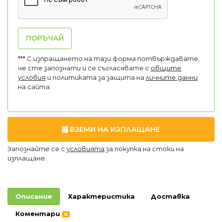
ПОРЪЧАЙ
*** С изпращането на тази форма потвърждавате,
че сте запознати и се съгласявате с
общите
условия
и политиката за защита на
личните данни
на сайта.
ВЗЕМИ НА ИЗПЛАЩАНЕ
Запознайте се с
условията
за покупка на стоки на
изплащане.
Описание
Характеристика
Доставка
Коментари
0