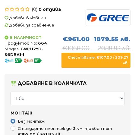
Въздухопречистватели
(0)
0 отзива
Влагоуловители
Добави в любими
Добави за сравнение
АКСЕСОАРИ
В НАЛИЧНОСТ
€961.00
1879.55 лв.
Продуктов No:
664
€1068.00
2088.83 лв.
Модел:
GWH12YD-
S6DBA1-I
Спестявате: €107.00 / 209.27
лв.
ДОБАВЯНЕ В КОЛИЧКАТА
МОНТАЖ
Без монтаж
Стандартен монтаж до 3 л.м. тръбен път
€185.00 / 361.83 лв.