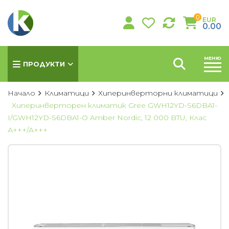
0
EUR
0.00
МЕНЮ
ПРОДУКТИ
Начало
Климатици
Хиперинверторни климатици
Хиперинверторен климатик Gree GWH12YD-S6DBA1-
I/GWH12YD-S6DBA1-O Amber Nordic, 12 000 BTU, Клас
КЛИМАТИЦИ
А+++/A+++
Хиперинверторни климатици
Инверторни климатици
Подови климатици
Колонни климатици
Мултисплит системи
Канални климатици