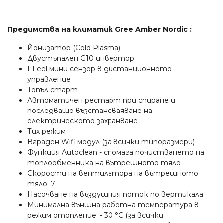
Предимства на климатик Gree Amber Nordic :
Йонизатор (Cold Plasma)
Двустъпален G10 инвертор
I-Feel мини сензор в дистанционното
управление
Топъл старт
Автоматичен рестарт при спиране и
последващо възстановаяване на
електрическото захранване
Тих режим
Вграден Wifi модул (за всички типоразмери)
Функция Autoclean - спомага почистването на
топлообменника на вътрешното тяло
Скорости на вентилатора на вътрешното
тяло: 7
Насочване на въздушния поток по вертикала
Минимална външна работна температура в
режим отопление: - 30 °C (за всички