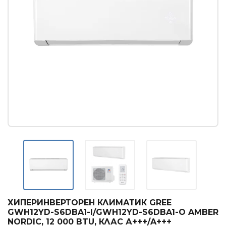
Касетъчни климатици
КОНВЕКТОРИ
Стенни конвектори
Лъчисти конвектори
Стъклени конвектори
БОЙЛЕРИ
Вертикални бойлери
Хоризонтални бойлери
Мултипозиционни бойлери
ТЕРМОПОМПИ
Термопомпи въздух - вода
ХИПЕРИНВЕРТОРЕН КЛИМАТИК GREE
GWH12YD-S6DBA1-I/GWH12YD-S6DBA1-O AMBER
ГРИЖА ЗА ВЪЗДУХА
NORDIC, 12 000 BTU, КЛАС А+++/A+++