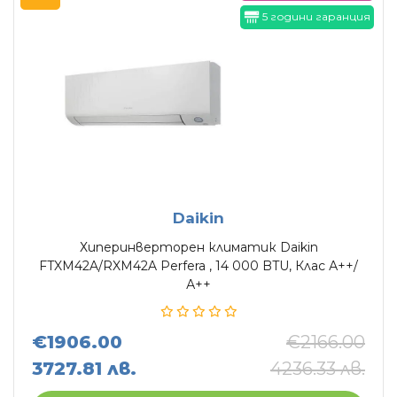
5 години гаранция
Daikin
Хиперинверторен климатик Daikin
FTXM42A/RXM42A Perfera , 14 000 BTU, Клас А++/
А++
€1906.00
€2166.00
3727.81 лв.
4236.33 лв.