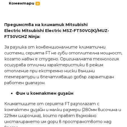
Коментари
0
Предимства на климатик Mitsubishi
Electric Mitsubishi Electric MSZ-FT50VG(K)/MUZ-
FT50VGHZ Ninja:
За разлика от конвенционалните климатични
системи, серията FT не губи отоплителна мощност,
когато навън е студено. Оригиналната технология
осигурява отлични характеристики в режим
отопление при екстремно ниски външни
температури и впечатляващо добър гарантиран
работен диапазон.
Фин и компактен дизайн
Климатиците от серията FT разполагат с
компактен дизайн и малки размери (280мм височина и
229мм широчина), които правят възможно
инсталирането им дори в пространството над