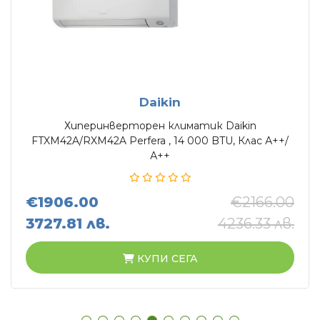
Daikin
Хиперинверторен климатик Daikin
FTXM42A/RXM42A Perfera , 14 000 BTU, Клас А++/
А++
€1906.00
€2166.00
3727.81 лв.
4236.33 лв.
КУПИ СЕГА