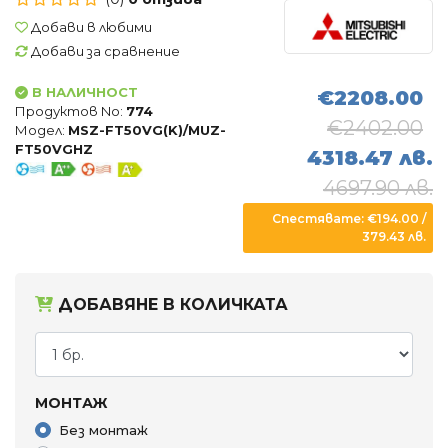
Въздухопречистватели
Добави в любими
Влагоуловители
Добави за сравнение
В НАЛИЧНОСТ
€2208.00
АКСЕСОАРИ
Продуктов No:
774
€2402.00
Модел:
MSZ-FT50VG(K)/MUZ-
FT50VGHZ
4318.47 лв.
4697.90 лв.
Спестявате: €194.00 /
379.43 лв.
ДОБАВЯНЕ В КОЛИЧКАТА
МОНТАЖ
Без монтаж