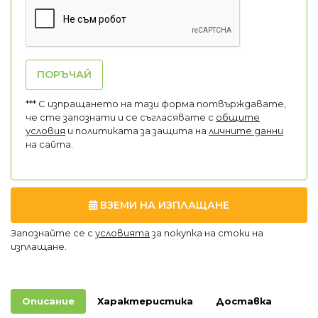
ПОРЪЧАЙ
*** С изпращането на тази форма потвърждавате,
че сте запознати и се съгласявате с
общите
условия
и политиката за защита на
личните данни
на сайта.
ВЗЕМИ НА ИЗПЛАЩАНЕ
Запознайте се с
условията
за покупка на стоки на
изплащане.
Описание
Характеристика
Доставка