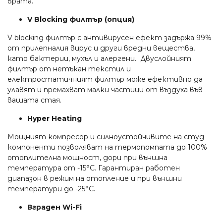
врата.
V Blocking филтър (опция)
V blocking филтър с антивирусен ефект задържа 99%
от прилепналия вирус и други вредни вещества,
като бактерии, мухъл и алергени. Двуслойният
филтър от нетъкан текстил и
електростатичният филтър може ефективно да
улавят и премахват малки частици от въздуха във
вашата стая.
Hyper Heating
Мощният компресор и силноустойчивите на студ
компоненти позволяват на термопомпата до 100%
отоплителна мощност, дори при външна
температура от -15°C. Гарантиран работен
диапазон в режим на отопление и при външни
температури до -25°C.
Вграден Wi-Fi