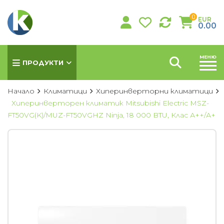
0
EUR
0.00
МЕНЮ
ПРОДУКТИ
Начало
Климатици
Хиперинверторни климатици
Хиперинверторен климатик Mitsubishi Electric MSZ-
FT50VG(K)/MUZ-FT50VGHZ Ninja, 18 000 BTU, Клас А++/А+
КЛИМАТИЦИ
Хиперинверторни климатици
Инверторни климатици
Подови климатици
Колонни климатици
Мултисплит системи
Канални климатици