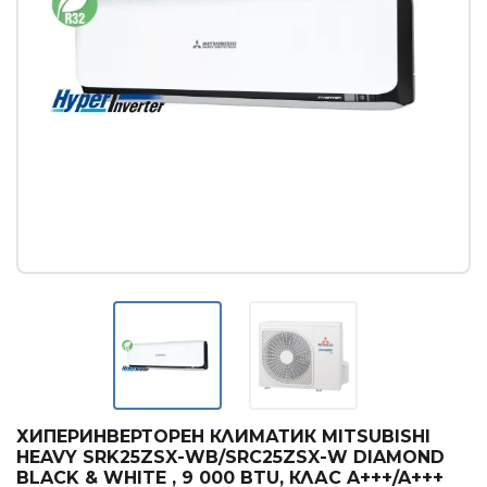
Касетъчни климатици
КОНВЕКТОРИ
Стенни конвектори
Лъчисти конвектори
Стъклени конвектори
БОЙЛЕРИ
Вертикални бойлери
Хоризонтални бойлери
Мултипозиционни бойлери
ТЕРМОПОМПИ
Термопомпи въздух - вода
ХИПЕРИНВЕРТОРЕН КЛИМАТИК MITSUBISHI
HEAVY SRK25ZSX-WB/SRC25ZSX-W DIAMOND
ГРИЖА ЗА ВЪЗДУХА
BLACK & WHITE , 9 000 BTU, КЛАС A+++/A+++