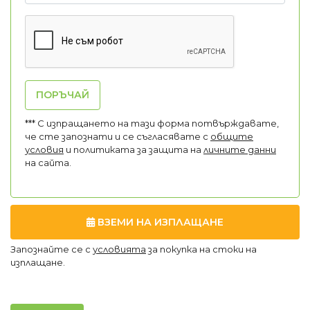
ПОРЪЧАЙ
*** С изпращането на тази форма потвърждавате,
че сте запознати и се съгласявате с
общите
условия
и политиката за защита на
личните данни
на сайта.
ВЗЕМИ НА ИЗПЛАЩАНЕ
Запознайте се с
условията
за покупка на стоки на
изплащане.