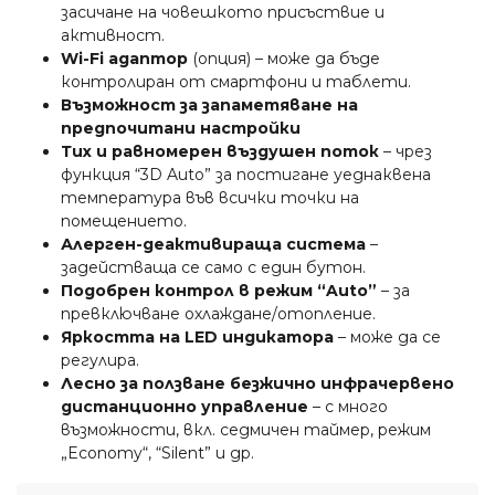
засичане на човешкото присъствие и
активност.
Wi-Fi адаптор
(опция) – може да бъде
контролиран от смартфони и таблети.
Възможност за запаметяване на
предпочитани настройки
Тих и равномерен въздушен поток
– чрез
функция “3D Auto” за постигане уеднаквена
температура във всички точки на
помещението.
Алерген-деактивираща система
–
задействаща се само с един бутон.
Подобрен контрол в режим “Auto”
– за
превключване охлаждане/отопление.
Яркостта на LED индикатора
– може да се
регулира.
Лесно за ползване безжично инфрачервено
дистанционно управление
– с много
възможности, вкл. седмичен таймер, режим
„Economy“, “Silent” и др.