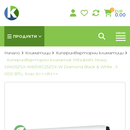
0
EUR
0.00
МЕНЮ
ПРОДУКТИ
Начало
Климатици
Хиперинверторни климатици
Хиперинверторен климатик Mitsubishi Heavy
SRK25ZSX-WB/SRC25ZSX-W Diamond Black & White , 9
КЛИМАТИЦИ
000 BTU, Клас A+++/A+++
Хиперинверторни климатици
Инверторни климатици
Подови климатици
Колонни климатици
Мултисплит системи
Канални климатици