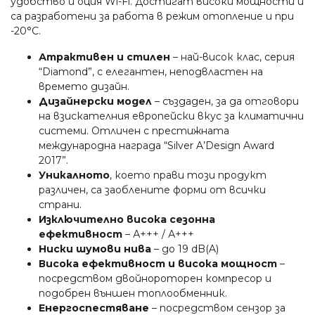
удобство и оция Wi-Fi. Достигат високи мощности и
са разработени за работа в режим отопление и при
-20°C.
Атрактивен и стилен
–
най-висок клас, серия
“Diamond”, с елегантен, неподвластен на
времето дизайн.
Дизайнерски модел
– създаден, за да отговори
на взискателния европейски вкус за климатични
системи. Отличен с престижната
международна награда “Silver A’Design Award
2017”.
Уникалното
, което прави този продукт
различен, са заоблените форми от всички
страни.
Изключително висока сезонна
ефективност
– А+++ / А+++
Ниски шумови нива
– до 19 dB(A)
Висока ефективност и висока мощност
–
посредством двойнороторен компресор и
подобрен външен топлообменник.
Енергоспестяване
– посредством сензор за