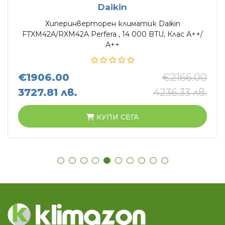
Daikin
Хиперинверторен климатик Daikin
FTXM42A/RXM42A Perfera , 14 000 BTU, Клас А++/
А++
€1906.00
€2166.00
3727.81 лв.
4236.33 лв.
КУПИ СЕГА