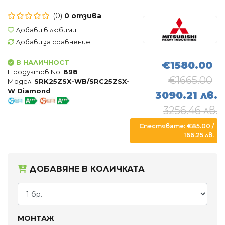
Въздухопречистватели
(0)
0 отзива
Влагоуловители
Добави в любими
Добави за сравнение
АКСЕСОАРИ
В НАЛИЧНОСТ
€1580.00
Продуктов No:
898
€1665.00
Модел:
SRK25ZSX-WB/SRC25ZSX-
W Diamond
3090.21 лв.
3256.46 лв.
Спестявате: €85.00 /
166.25 лв.
ДОБАВЯНЕ В КОЛИЧКАТА
МОНТАЖ