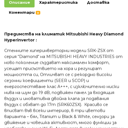
Описание
Характеристика
Доставка
Коментари
0
Предимства на климатик Mitsubishi Heavy Diamond
Hyperinvertor :
Стенните хиперинверторни модели SRK-ZSX от
серия “Diamond“ на MITSUBISHI HEAVY INDUSTRIES от
ново поколение създават максимален комфорт,
усещат присъствието на хора и регулират
мощността си, Отличват се с рекордно високи
сезонни коефициенти (SEER и SCOP) и
енергоспестяване клас A+++, с изключително ниски
нива на шум до 19 dB, подвижен панел за входящия
въздух и иновативна двойна клапа за подавания
въздух с обхват до 17m (SRK60ZSX). Красиво се
вписват във всеки интериор, в три цветови
варианта – бял, Titanium и Black & White, сензори за
движение и човешка активност, много функции за