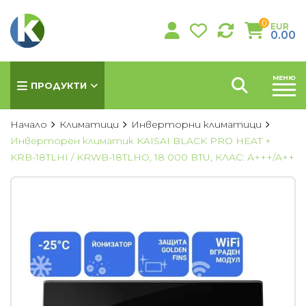
0
EUR
0.00
МЕНЮ
ПРОДУКТИ
Начало
Климатици
Инверторни климатици
Инверторен климатик KAISAI BLACK PRO HEAT +
KRB-18TLHI / KRWB-18TLHO, 18 000 BTU, КЛАС: А+++/A++
КЛИМАТИЦИ
Хиперинверторни климатици
Инверторни климатици
Подови климатици
Колонни климатици
Мултисплит системи
Канални климатици