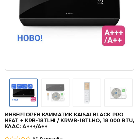
Касетъчни климатици
КОНВЕКТОРИ
Стенни конвектори
Лъчисти конвектори
Стъклени конвектори
БОЙЛЕРИ
Вертикални бойлери
Хоризонтални бойлери
Мултипозиционни бойлери
ТЕРМОПОМПИ
ИНВЕРТОРЕН КЛИМАТИК KAISAI BLACK PRO
Термопомпи въздух - вода
HEAT + KRB-18TLHI / KRWB-18TLHO, 18 000 BTU,
КЛАС: А+++/A++
ГРИЖА ЗА ВЪЗДУХА
(0)
0 отзива