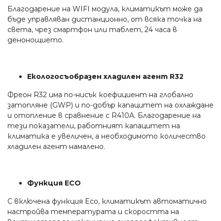
Благодарение на WIFI модула, климатикът може да
бъде управляван дистанционно, от всяка точка на
света, чрез смартфон или таблет, 24 часа в
денонощието.
Екологосъобразен хладилен агент R32
Фреон R32 има по-нисък коефициент на глобално
затопляне (GWP) и по-добър капацитет на охлаждане
и отопление в сравнение с R410A. Благодарение на
тези показатели, работният капацитет на
климатика е увеличен, а необходимото количество
хладилен агент намалено.
Функция ECO
С включена функция Eco, климатикът автоматично
настройва температурата и скоростта на