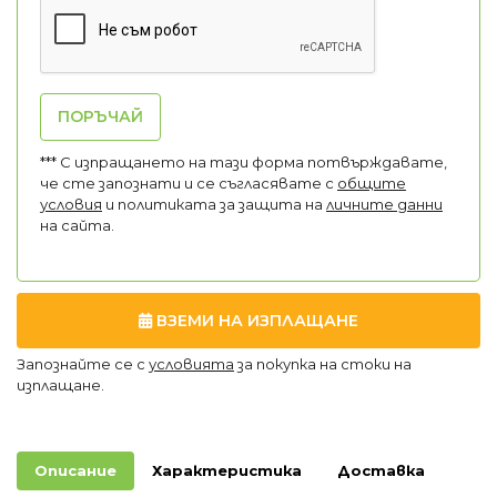
ПОРЪЧАЙ
*** С изпращането на тази форма потвърждавате,
че сте запознати и се съгласявате с
общите
условия
и политиката за защита на
личните данни
на сайта.
ВЗЕМИ НА ИЗПЛАЩАНЕ
Запознайте се с
условията
за покупка на стоки на
изплащане.
Описание
Характеристика
Доставка