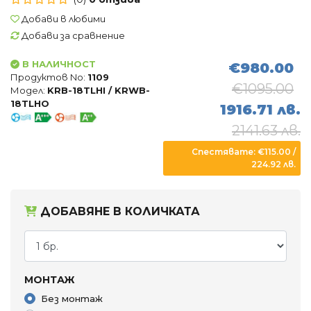
Въздухопречистватели
Добави в любими
Влагоуловители
Добави за сравнение
В НАЛИЧНОСТ
€980.00
АКСЕСОАРИ
Продуктов No:
1109
€1095.00
Модел:
KRB-18TLHI / KRWB-
18TLHO
1916.71 лв.
2141.63 лв.
Спестявате: €115.00 /
224.92 лв.
ДОБАВЯНЕ В КОЛИЧКАТА
МОНТАЖ
Без монтаж