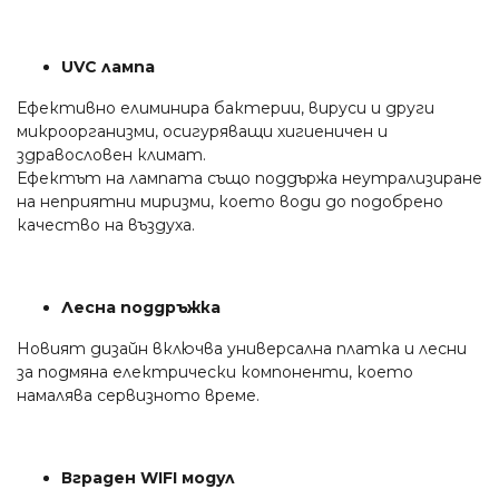
UVC лампа
Ефективно елиминира бактерии, вируси и други
микроорганизми, осигуряващи хигиеничен и
здравословен климат.
Ефектът на лампата също поддържа неутрализиране
на неприятни миризми, което води до подобрено
качество на въздуха.
Лесна поддръжка
Новият дизайн включва универсална платка и лесни
за подмяна електрически компоненти, което
намалява сервизното време.
Вграден WIFI модул