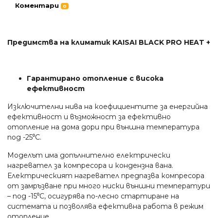
Коментари
0
Предимства на климатик KAISAI BLACK PRO HEAT +
Гарантирано отопление с висока
ефективност
Изключителни нива на коефициентите за енергийна
ефективност и възможност за ефективно
отопление на дома дори при външна температура
под -25⁰С.
Моделът има допълнително електрически
нагревател за компресора и кондензна вана.
Електрическият нагревател предпазва компресора
от замръзване при много ниски външни температури
– под -15⁰С, осигурява по-лесно стартиране на
системата и позволява ефективна работа в режим
отопление.