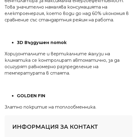
вентилатора за максимална енергоефективност.
Това значително намалява консумацията на
електроенергия, което води до над 60% икономия в
сравнение със стандартния режим на работа.
3D Въздушен поток
Хоризонталните и вертикалните жалузи на
климатика се контролират автоматично, за да
осигурят равномерно разпределение на
температурата в стаята.
GOLDEN FIN
Златно покритие на топлообменника.
ИНФОРМАЦИЯ ЗА КОНТАКТ