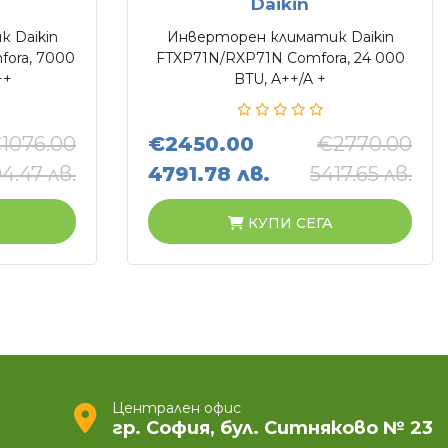
Daikin
 Daikin
Инверторен климатик Daikin
ora, 7000
FTXP71N/RXP71N Comfora, 24 000
++
BTU, A++/A +
1076.00
€2450.00
€2770.00
4.47 лв.
4791.78 лв.
5417.65 лв.
КУПИ СЕГА
Централен офис
гр. София, бул. Ситняково № 23