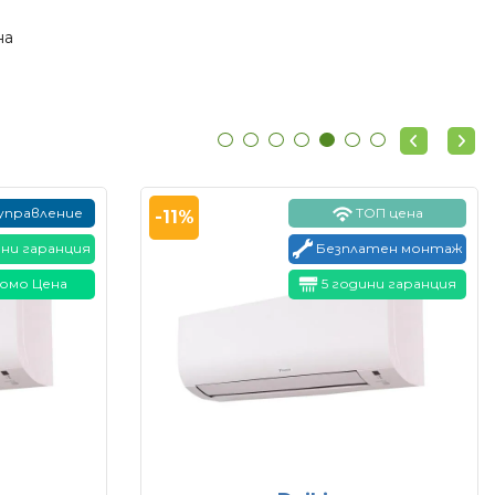
на
 управление
ТОП цена
-11%
ини гаранция
Безплатен монтаж
омо Цена
5 години гаранция