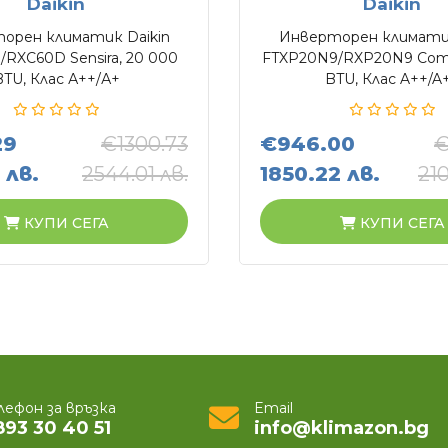
Daikin
Daikin
орен климатик Daikin
Инверторен климатик
RXC60D Sensira, 20 000
FTXP20N9/RXP20N9 Comf
BTU, Клас А++/А+
BTU, Клас A++/A
29
€1300.73
€946.00
€
 лв.
2544.01 лв.
1850.22 лв.
210
КУПИ СЕГА
КУПИ СЕГА
лефон за връзка
Email
893 30 40 51
info@klimazon.bg