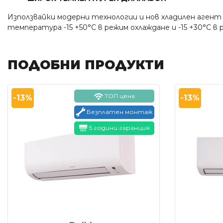
Използвайки модерни технологии и нов хладилен аген
температура -15 +50°С в режим охлаждане и -15 +30°С в
ПОДОБНИ ПРОДУКТИ
ТОП цена
-13%
-13%
Безплатен монтаж
5 години гаранция