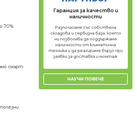
Гаранция за качество и
наличности
до 70%
Разполагаме със собствена
складова и сервизна база, което
ни позволява да поддържаме
наличности от климатична
техника и да реагираме бързо при
заявки за доставка и монтаж.
амо смарт
НАУЧИ ПОВЕЧЕ
 полезни