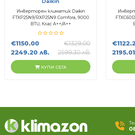
Daikin
Инверторен климатик Daikin
Инверт
FTXP25N9/RXP25N9 Comfora, 9000
FTXC60D/
BTU, Клас A++/A++
€1150.00
€1329.00
€1122.
2249.20 лв.
2599.30 лв.
2195.01
КУПИ СЕГА
Те
0