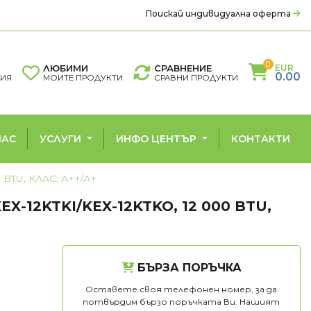
Поискай индивидуална оферта
0
ЛЮБИМИ
СРАВНЕНИЕ
EUR
0.00
ЦИЯ
МОИТЕ ПРОДУКТИ
СРАВНИ ПРОДУКТИ
НАС
УСЛУГИ
ИНФО ЦЕНТЪР
КОНТАКТИ
 BTU, КЛАС: А++/А+
-12KTKI/KEX-12KTKO, 12 000 BTU,
РМОПОМПИ
ГРИЖА ЗА ВЪЗДУХА
помпи въздух - вода
Въздухопречистватели
Влагоуловители
БЪРЗА ПОРЪЧКА
Оставете своя телефонен номер, за да
потвърдим бързо поръчката Ви. Нашият