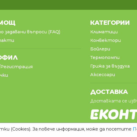
МОЩ
КАТЕГОРИИ
о задавани въпроси (FAQ)
Климатици
такти
Конвектори
Бойлери
ОФИЛ
Термопомпи
Грижа за въздуха
/Регистрация
Аксесоари
чки
ДОСТАВКА
Доставката се изв
ки (Cookies). За повече информация, може да посетите
П