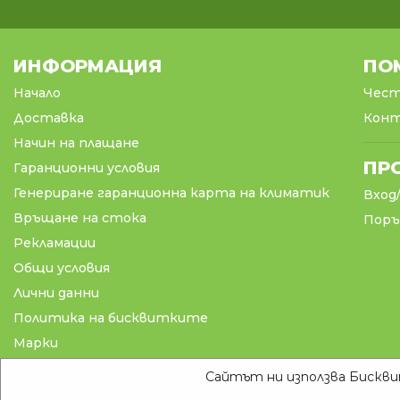
ИНФОРМАЦИЯ
ПО
Начало
Чест
Доставка
Кон
Начин на плащане
ПР
Гаранционни условия
Генериране гаранционна карта на климатик
Вход
Връщане на стока
Поръ
Рекламации
Общи условия
Лични данни
Политика на бисквитките
Марки
Блог
Сайтът ни използва Бисквит