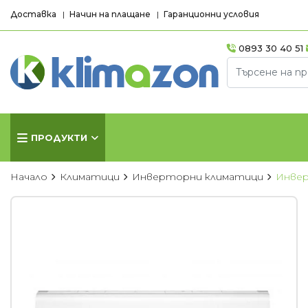
Доставка
Начин на плащане
Гаранционни условия
0893 30 40 51
ПРОДУКТИ
Начало
Климатици
Инверторни климатици
Инвер
КЛИМАТИЦИ
КОНВЕКТ
Хиперинверторни
Стенни кон
климатици
Лъчисти кон
Инверторни климатици
Стъклени ко
Подови климатици