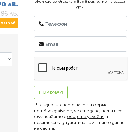
екип ще се свърже с Вас в рамките на същия
70 лв.
ден.
.86 лв.
0.16 лв.
ПОРЪЧАЙ
*** С изпращането на тази форма
потвърждавате, че сте запознати и се
съгласявате с
общите условия
и
политиката за защита на
личните данни
на сайта.