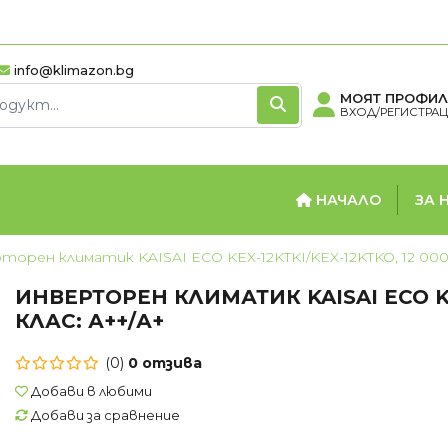
info@klimazon.bg
МОЯТ ПРОФИЛ
ВХОД/РЕГИСТРА
НАЧАЛО
ЗА 
торен климатик KAISAI ECO KEX-12KTKI/KEX-12KTKO, 12 000
ИНВЕРТОРЕН КЛИМАТИК KAISAI ECO KEX
ОРИ
БОЙЛЕРИ
ТЕ
КЛАС: А++/А+
вектори
Вертикални бойлери
Термо
(0)
0 отзива
вектори
Хоризонтални бойлери
Добави в любими
нвектори
Мултипозиционни
Добави за сравнение
бойлери