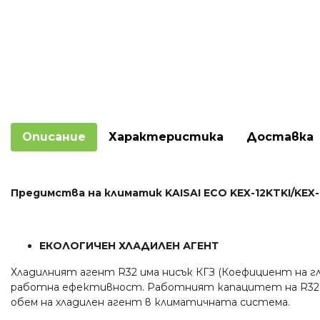
Описание
Характеристика
Доставка
Предимства на климатик KAISAI ECO KEX-12KTKI/KEX-1
ЕКОЛОГИЧЕН ХЛАДИЛЕН АГЕНТ
Хладилният агент R32 има нисък КГЗ (Коефициент на г
работна ефективност. Работният капацитет на R32 е 2
обем на хладилен агент в климатичната система.