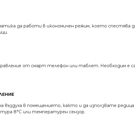
матика да работи в икономичен режим, което спестява 
ци.
правление от смарт телефон или таблет. Необходим е с
ЛЕНИЕ
въздуха в помещението, както и да използвате редица
тура 8°С или температурен сензор.