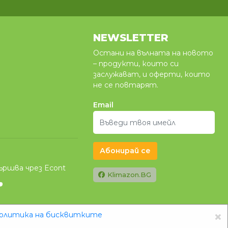
NEWSLETTER
Остани на вълната на новото
– продукти, които си
заслужават, и оферти, които
не се повтарят.
Email
Абонирай се
ършва чрез Econt
Klimazon.BG
×
олитика на бисквитките