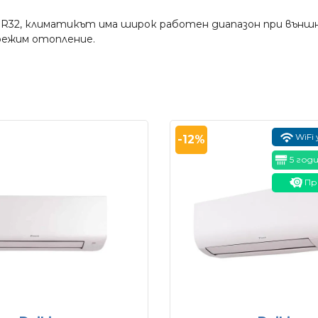
т R32, климатикът има широк работен диапазон при външ
 режим отопление.
WiFi
-12%
5 год
Пр