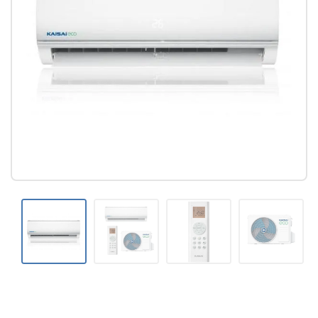
Колонни климатици
Мултисплит системи
Канални климатици
Касетъчни климатици
АКСЕСОАРИ