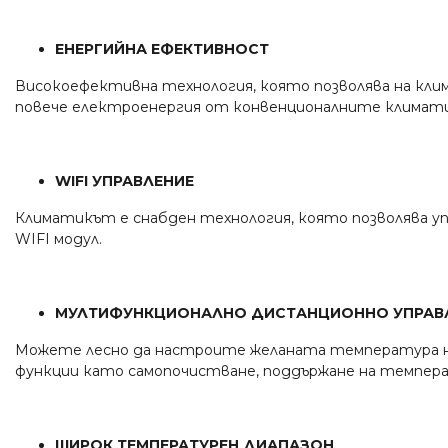
ЕНЕРГИЙНА ЕФЕКТИВНОСТ
Високоефективна технология, която позволява на кли
повече електроенергия от конвенционалните климати
WIFI УПРАВЛЕНИЕ
Климатикът е снабден технология, която позволява у
WIFI модул.
МУЛТИФУНКЦИОНАЛНО ДИСТАНЦИОННО УПРАВ
Можете лесно да настроите желаната температура на 
функции като самопочистване, поддържане на темпера
ШИРОК ТЕМПЕРАТУРЕН ДИАПАЗОН