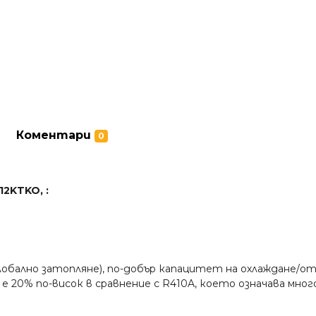
Коментари
0
2KTKO, :
лобално затопляне), по-добър капацитет на охлаждане/о
0% по-висок в сравнение с R410A, което означава много