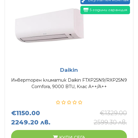
5 години гаранция
Daikin
Инверторен климатик Daikin FTXP25N9/RXP25N9
Comfora, 9000 BTU, Клас A++/A++
€1150.00
€1329.00
2249.20 лв.
2599.30 лв.
КУПИ СЕГА