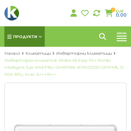
0
EUR
0.00
МЕНЮ
ПРОДУКТИ
Начало
Климатици
Инверторни климатици
Инверторен климатик Midea All Easy Pro Nordic
Intelligent Eye MSEPBU-12HRFN8-IE/MOX330-12HFN8, 12
КЛИМАТИЦИ
000 BTU, Клас А+++/А++
Хиперинверторни климатици
Инверторни климатици
Подови климатици
Колонни климатици
Мултисплит системи
Канални климатици