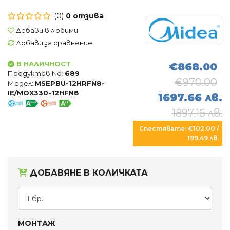
Въздухопречистватели
(0)
0 отзива
Влагоуловители
Добави в любими
Добави за сравнение
АКСЕСОАРИ
В НАЛИЧНОСТ
€868.00
Продуктов No:
689
€970.00
Модел:
MSEPBU-12HRFN8-
IE/MOX330-12HFN8
1697.66 лв.
1897.16 лв.
Спестявате: €102.00 /
199.49 лв.
ДОБАВЯНЕ В КОЛИЧКАТА
МОНТАЖ