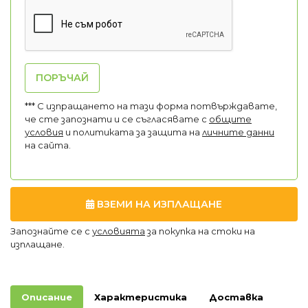
ПОРЪЧАЙ
*** С изпращането на тази форма потвърждавате,
че сте запознати и се съгласявате с
общите
условия
и политиката за защита на
личните данни
на сайта.
ВЗЕМИ НА ИЗПЛАЩАНЕ
Запознайте се с
условията
за покупка на стоки на
изплащане.
Описание
Характеристика
Доставка