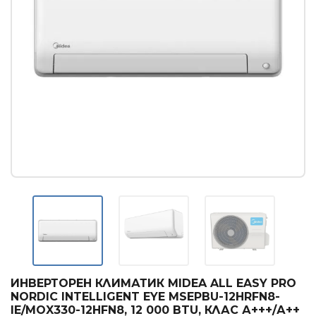
Касетъчни климатици
КОНВЕКТОРИ
Стенни конвектори
Лъчисти конвектори
Стъклени конвектори
БОЙЛЕРИ
Вертикални бойлери
Хоризонтални бойлери
Мултипозиционни бойлери
ТЕРМОПОМПИ
Термопомпи въздух - вода
ИНВЕРТОРЕН КЛИМАТИК MIDEA ALL EASY PRO
NORDIC INTELLIGENT EYE MSEPBU-12HRFN8-
ГРИЖА ЗА ВЪЗДУХА
IE/MOX330-12HFN8, 12 000 BTU, КЛАС А+++/А++