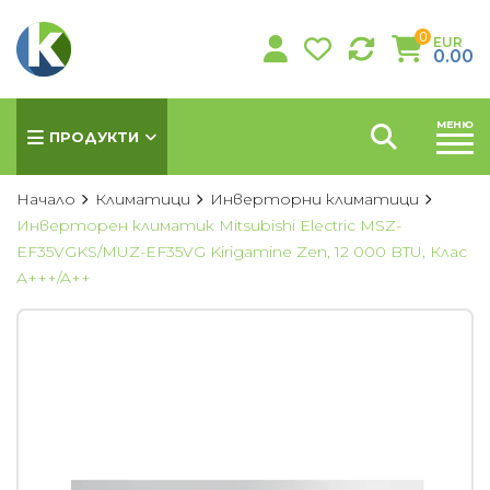
0
EUR
0.00
МЕНЮ
ПРОДУКТИ
Начало
Климатици
Инверторни климатици
Инверторен климатик Mitsubishi Electric MSZ-
EF35VGKS/MUZ-EF35VG Kirigamine Zen, 12 000 BTU, Клас
КЛИМАТИЦИ
A+++/A++
Хиперинверторни климатици
Инверторни климатици
Подови климатици
Колонни климатици
Мултисплит системи
Канални климатици