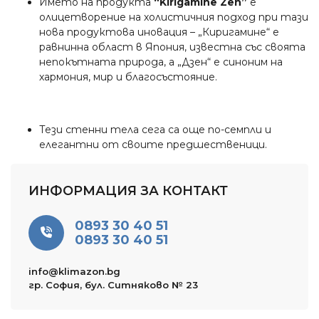
Името на продукта
“Kirigamine Zen”
е
олицетворение на холистичния подход при тази
нова продуктова иновация – „Киригамине“ е
равнинна област в Япония, известна със своята
непокътната природа, а „Дзен“ е синоним на
хармония, мир и благосъстояние.
Тези стенни тела сега са още по-семпли и
елегантни от своите предшественици.
ИНФОРМАЦИЯ ЗА КОНТАКТ
0893 30 40 51
0893 30 40 51
info@klimazon.bg
гр. София, бул. Ситняково № 23