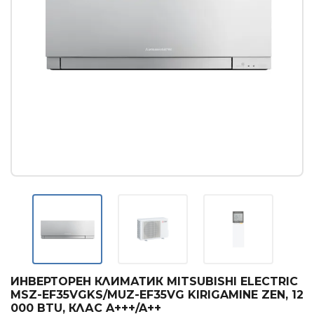
Касетъчни климатици
КОНВЕКТОРИ
Стенни конвектори
Лъчисти конвектори
Стъклени конвектори
БОЙЛЕРИ
Вертикални бойлери
Хоризонтални бойлери
Мултипозиционни бойлери
ТЕРМОПОМПИ
Термопомпи въздух - вода
ИНВЕРТОРЕН КЛИМАТИК MITSUBISHI ELECTRIC
MSZ-EF35VGKS/MUZ-EF35VG KIRIGAMINE ZEN, 12
ГРИЖА ЗА ВЪЗДУХА
000 BTU, КЛАС A+++/A++