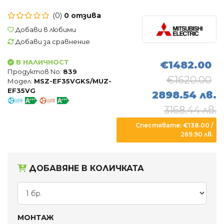
Въздухопречистватели
(0)
0 отзива
Влагоуловители
Добави в любими
Добави за сравнение
АКСЕСОАРИ
В НАЛИЧНОСТ
€1482.00
Продуктов No:
839
€1620.00
Модел:
MSZ-EF35VGKS/MUZ-
EF35VG
2898.54 лв.
3168.44 лв.
Спестявате: €138.00 /
269.90 лв.
ДОБАВЯНЕ В КОЛИЧКАТА
МОНТАЖ