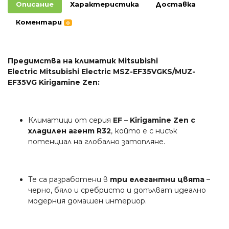
Описание
Характеристика
Доставка
Коментари
0
Предимства на климатик Mitsubishi
Electric Mitsubishi Electric MSZ-EF35VGKS/MUZ-
EF35VG Kirigamine Zen:
Климатици от серия
EF
–
Kirigamine Zen с
хладилен агент R32
, който е с нисък
потенциал на глобално затопляне.
Те са разработени в
три елегантни цвята
–
черно, бяло и сребристо и допълват идеално
модерния домашен интериор.