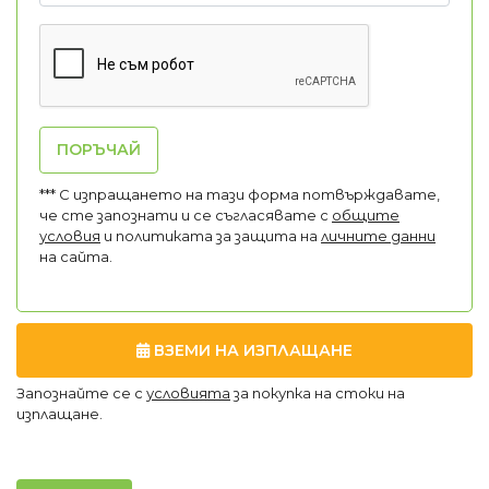
ПОРЪЧАЙ
*** С изпращането на тази форма потвърждавате,
че сте запознати и се съгласявате с
общите
условия
и политиката за защита на
личните данни
на сайта.
ВЗЕМИ НА ИЗПЛАЩАНЕ
Запознайте се с
условията
за покупка на стоки на
изплащане.