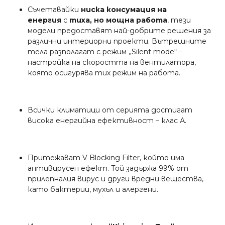
Съчетавайки
ниска консумация на
енергия
с
тиха, но мощна работа
, тези
модели предоставят най-добрите решения за
различни интериорни проекти. Вътрешните
тела разполагат с режим „Silent mode“ –
настройка на скоростта на вентилатора,
която осигурява тих режим на работа.
Всички климатици от серията достигат
висока енергийна ефективност – клас А.
Притежават V Blocking Filter, който има
антивирусен ефект. Той задържа 99% от
прилепналия вирус и други вредни вещества,
като бактерии, мухъл и алергени.