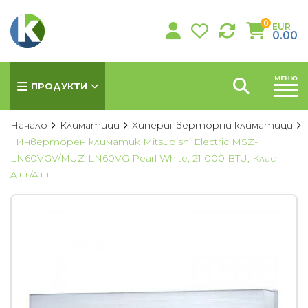
0
EUR
0.00
МЕНЮ
ПРОДУКТИ
Начало
Климатици
Хиперинверторни климатици
Инверторен климатик Mitsubishi Electric MSZ-
LN60VGV/MUZ-LN60VG Pearl White, 21 000 BTU, Клас
КЛИМАТИЦИ
A++/A++
Хиперинверторни климатици
Инверторни климатици
Подови климатици
Колонни климатици
Мултисплит системи
Канални климатици