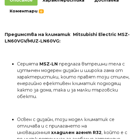
Описание
Характеристика
Доставка
Коментари
0
Предимства на климатик Mitsubishi Electric MSZ-
LN60VGV/MUZ-LN60VG:
Серията
MSZ-LN
предлага вътрешни тела с
изтънчен модерен дизайн и широка гама от
характеристики, които правят този стилен,
енергийно ефективен климатик подходящ
както за дома, така и за малки търговски
обекти.
Освен с дизайн, този модел климатик се
отличава и с прилагането на
иновационния
хладилен агент R32
, който е с