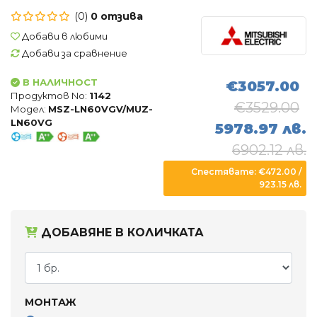
Въздухопречистватели
(0)
0 отзива
Влагоуловители
Добави в любими
Добави за сравнение
АКСЕСОАРИ
В НАЛИЧНОСТ
€3057.00
Продуктов No:
1142
€3529.00
Модел:
MSZ-LN60VGV/MUZ-
LN60VG
5978.97 лв.
6902.12 лв.
Спестявате: €472.00 /
923.15 лв.
ДОБАВЯНЕ В КОЛИЧКАТА
МОНТАЖ