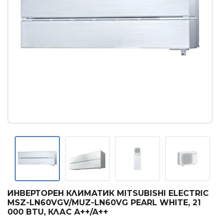
Касетъчни климатици
КОНВЕКТОРИ
Стенни конвектори
Лъчисти конвектори
Стъклени конвектори
БОЙЛЕРИ
Вертикални бойлери
Хоризонтални бойлери
Мултипозиционни бойлери
ТЕРМОПОМПИ
Термопомпи въздух - вода
ИНВЕРТОРЕН КЛИМАТИК MITSUBISHI ELECTRIC
MSZ-LN60VGV/MUZ-LN60VG PEARL WHITE, 21
000 BTU, КЛАС A++/A++
ГРИЖА ЗА ВЪЗДУХА