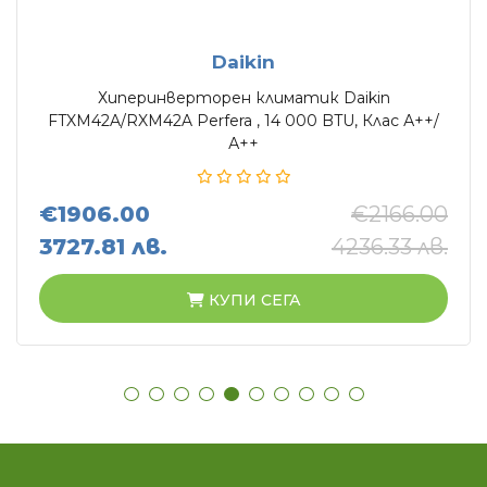
Daikin
Хиперинверторен климатик Daikin
FTXM42A/RXM42A Perfera , 14 000 BTU, Клас А++/
А++
€1906.00
€2166.00
3727.81 лв.
4236.33 лв.
КУПИ СЕГА