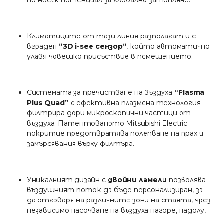
по-нисък потенциал за глобално затопляне.
Климатиците от тази линия разполагат и с
вграден
“3D i-see сензор“
, който автоматично
улавя човешко присъствие в помещението.
Системата за пречистване на въздуха
“Plasma
Plus Quad”
с ефективна плазмена технология
филтрира дори микроскопични частици от
въздуха. Патентованото Mitsubishi Electric
покритие предотвратява полепване на прах и
замърсявания върху филтъра.
Уникалният дизайн с
двойни ламели
позволява
въздушният поток да бъде персонализиран, за
да отговаря на различните зони на стаята, чрез
независимо насочване на въздуха нагоре, надолу,