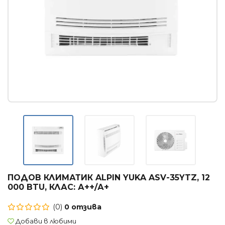
Касетъчни климатици
КОНВЕКТОРИ
Стенни конвектори
Лъчисти конвектори
Стъклени конвектори
БОЙЛЕРИ
Вертикални бойлери
Хоризонтални бойлери
Мултипозиционни бойлери
ПОДОВ КЛИМАТИК ALPIN YUKA ASV-35YTZ, 12
ТЕРМОПОМПИ
000 BTU, КЛАС: А++/А+
Термопомпи въздух - вода
(0)
0 отзива
ГРИЖА ЗА ВЪЗДУХА
Добави в любими