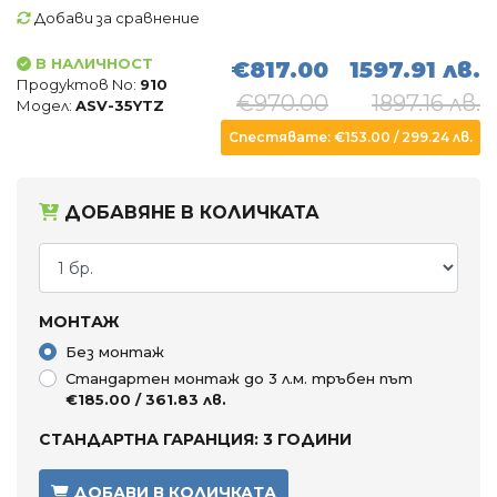
Добави за сравнение
Въздухопречистватели
Влагоуловители
В НАЛИЧНОСТ
€817.00
1597.91 лв.
Продуктов No:
910
€970.00
1897.16 лв.
Модел:
ASV-35YTZ
АКСЕСОАРИ
Спестявате: €153.00 / 299.24 лв.
ДОБАВЯНЕ В КОЛИЧКАТА
МОНТАЖ
Без монтаж
Стандартен монтаж до 3 л.м. тръбен път
€185.00 / 361.83 лв.
СТАНДАРТНА ГАРАНЦИЯ: 3 ГОДИНИ
ДОБАВИ В КОЛИЧКАТА