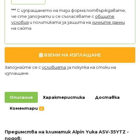
*** С изпращането на тази форма потвърждавате,
че сте запознати и се съгласявате с
общите
условия
и политиката за защита на
личните данни
на сайта.
ВЗЕМИ НА ИЗПЛАЩАНЕ
Запознайте се с
условията
за покупка на стоки на
изплащане.
Описание
Характеристика
Доставка
Коментари
0
Предимства на климатик Alpin Yuka ASV-35YTZ -
подов: