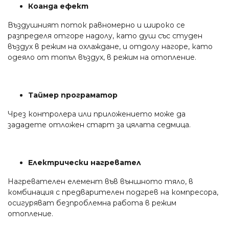
Коанда ефект
Въздушният поток равномерно и широко се
разпределя отгоре надолу, като душ със студен
въздух в режим на охлаждане, и отдолу нагоре, като
одеяло от топъл въздух, в режим на отопление.
Таймер програматор
Чрез контролера или приложението може да
зададете отложен старт за цялата седмица.
Електрически нагревател
Нагревателен елемент във външното тяло, в
комбинация с предварителен подгрев на компресора,
осигуряват безпроблемна работа в режим
отопление.