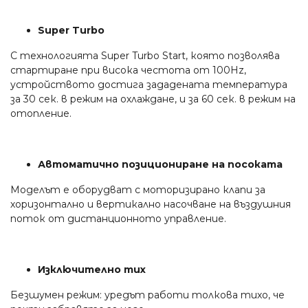
Super Turbo
С технологията Super Turbo Start, която позволява
стартиране при висока честота от 100Hz,
устройството достига зададената температура
за 30 сек. в режим на охлаждане, и за 60 сек. в режим на
отопление.
Автоматично позициониране на посоката
Моделът е оборудват с моторизирано клапи за
хоризонтално и вертикално насочване на въздушния
поток от дистанционното управление.
Изключително тих
Безшумен режим: уредът работи толкова тихо, че