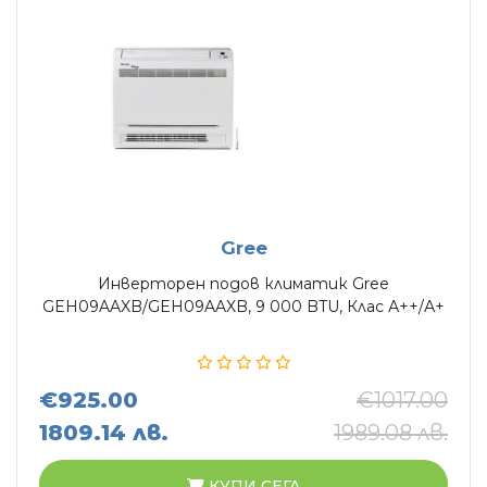
Gree
Инверторен подов климатик Gree
GEH09AAXB/GEH09AAXB, 9 000 BTU, Клас А++/А+
€925.00
€1017.00
1809.14 лв.
1989.08 лв.
КУПИ СЕГА