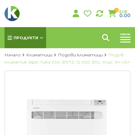
0
EUR
0.00
МЕНЮ
ПРОДУКТИ
Начало
Климатици
Подови климатици
Подов
климатик Alpin Yuka ASV-35YTZ, 12 000 BTU, Клас: А++/А+
КЛИМАТИЦИ
Хиперинверторни климатици
Инверторни климатици
Подови климатици
Колонни климатици
Мултисплит системи
Канални климатици