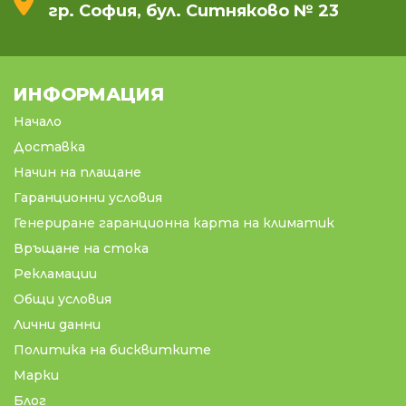
гр. София, бул. Ситняково № 23
ИНФОРМАЦИЯ
Начало
Доставка
Начин на плащане
Гаранционни условия
Генериране гаранционна карта на климатик
Връщане на стока
Рекламации
Общи условия
Лични данни
Политика на бисквитките
Марки
Блог