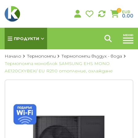
0
EUR
0.00
МЕНЮ
ПРОДУКТИ
Начало
Термопомпи
Термопомпи въздух - вода
Термопомпа моноблок SAMSUNG EHS MONO
AE120CXYBEK/ EU R290 отопление, охлаждане
КЛИМАТИЦИ
Хиперинверторни климатици
Инверторни климатици
Подови климатици
Колонни климатици
Мултисплит системи
Канални климатици