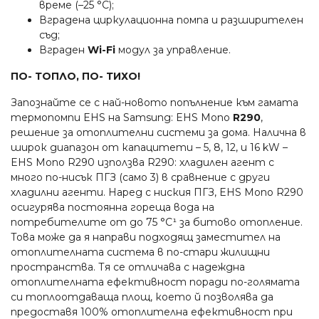
време (–25 °C);
Вградена циркулационна помпа и разширителен
съд;
Вграден
Wi-Fi
модул за управление.
ПО- ТОПЛО, ПО- ТИХО!
Запознайте се с най-новото попълнение към гамата
термопомпи EHS на Samsung: EHS Mono
R290
,
решение за отоплителни системи за дома. Налична в
широк диапазон от капацитети – 5, 8, 12, и 16 kW –
EHS Mono R290 използва R290: хладилен агент с
много по-нисък ПГЗ (само 3) в сравнение с други
хладилни агенти. Наред с ниския ПГЗ, EHS Mono R290
осигурява постоянна гореща вода на
потребителите от до 75 °C¹ за битово отопление.
Това може да я направи подходящ заместител на
отоплителната система в по-стари жилищни
пространства. Тя се отличава с надеждна
отоплителната ефективност поради по-голямата
си топлоотдаваща площ, което й позволява да
предоставя 100% отоплителна ефективност при