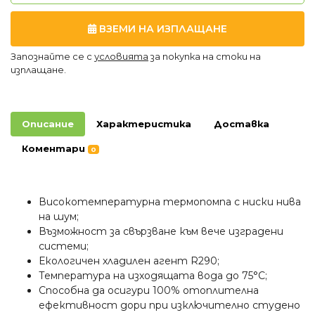
ВЗЕМИ НА ИЗПЛАЩАНЕ
Запознайте се с
условията
за покупка на стоки на
изплащане.
Описание
Характеристика
Доставка
Коментари
0
Високотемпературна термопомпа с ниски нива
на шум;
Възможност за свързване към вече изградени
системи;
Екологичен хладилен агент R290;
Температура на изходящата вода до 75°C;
Способна да осигури 100% отоплителна
ефективност дори при изключително студено