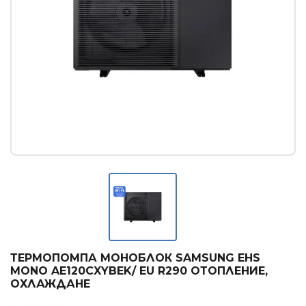
Касетъчни климатици
КОНВЕКТОРИ
Стенни конвектори
Лъчисти конвектори
Стъклени конвектори
БОЙЛЕРИ
Вертикални бойлери
Хоризонтални бойлери
Мултипозиционни бойлери
ТЕРМОПОМПИ
ТЕРМОПОМПА МОНОБЛОК SAMSUNG EHS
Термопомпи въздух - вода
MONO AE120CXYBEK/ EU R290 ОТОПЛЕНИЕ,
ОХЛАЖДАНЕ
ГРИЖА ЗА ВЪЗДУХА