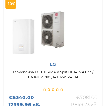
-10%
LG
Термопомпа LG THERMA V Split HU141MA.U33 /
HN1616M.NK5, 14.0 kW, R410A
€6340.00
€7081.00
12399.96 лв.
13849.23 лв.