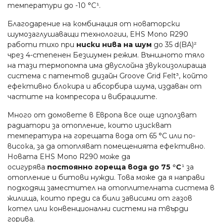
температури до -10 °C¹.
Благодарение на комбинация от новаторски
шумозаглушаващи технологии, EHS Mono R290
работи тихо при
ниски нива на шум
до 35 d(BA)²
чрез 4-степенен Безшумен режим. Външното тяло
на тази термопомпа има двуслойна звукоизолираща
система с патентов дизайн Groove Grid Felt³, който
ефективно блокира и абсорбира шума, издаван от
частите на компресора и вибрациите.
Много от домовете в Европа все още използват
радиатори за отопление, които изискват
температура на горещата вода от 65 °C или по-
висока, за да отопляват помещенията ефективно.
Новата EHS Mono R290 може да
осигурява
постоянно гореща вода до 75 °C
¹ за
отопление и битови нужди. Това може да я направи
подходящ заместител на отоплителната система в
жилища, които преди са били зависими от газов
котел или конвенционални системи на твърди
горива.