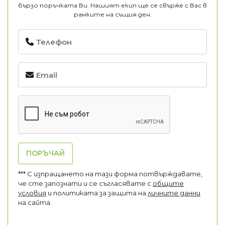
бързо поръчката Ви. Нашият екип ще се свърже с Вас в
рамките на същия ден.
ПОРЪЧАЙ
*** С изпращането на тази форма потвърждавате,
че сте запознати и се съгласявате с
общите
условия
и политиката за защита на
личните данни
на сайта.