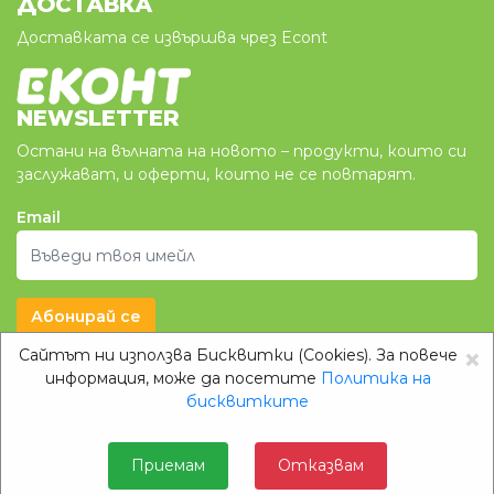
ДОСТАВКА
Доставката се извършва чрез Econt
NEWSLETTER
Остани на вълната на новото – продукти, които си
заслужават, и оферти, които не се повтарят.
Email
Абонирай се
×
Сайтът ни използва Бисквитки (Cookies). За повече
Klimazon.BG
информация, може да посетите
Политика на
бисквитките
Copyright © 2026 Klimazon.bg
Изработка на онлайн
Приемам
Отказвам
Всички права запазени
магазин
Devnox Ltd.