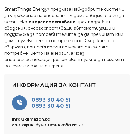
SmartThings Energy⁴ предлага най-добрите системи
за управление на енергията у дома и възможност за
истинско
енергоспестяване
чрез подробни
сведения, енергоспестяващи автоматизации и
поддръжка за потребителите, за да преминат към
дом с нулево нетно потребление. След като се
свържат, потребителите могат да следят
потреблението на енергия, а чрез
енергоспестяващия режим евентуално да намалят
консумацията на енергия
ИНФОРМАЦИЯ ЗА КОНТАКТ
0893 30 40 51
0893 30 40 51
info@klimazon.bg
гр. София, бул. Ситняково № 23