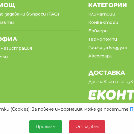
МОЩ
КАТЕГОРИИ
о задавани въпроси (FAQ)
Климатици
такти
Конвектори
Бойлери
ОФИЛ
Термопомпи
Грижа за въздуха
/Регистрация
Аксесоари
чки
ДОСТАВКА
Доставката се изв
ки (Cookies). За повече информация, може да посетите
П
Приемам
Отказвам