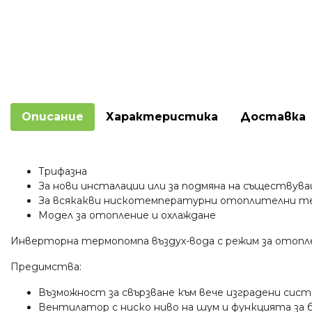
Описание
Характеристика
Доставка
Трифазна
За нови инсталации или за подмяна на съществув
За всякакви нискотемпературни отоплителни т
Модел за отопление и охлаждане
Инверторна термопомпа въздух-вода с режим за отопл
Предимства:
Възможност за свързване към вече изградени сис
Вентилатор с ниско ниво на шум и функцията за