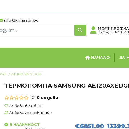
info@klimazon.bg
МОЯТ ПРОФИЛ
ВХОД/РЕГИСТРА
НАЧАЛО
ЗА 
DGH / AE160BNYDGH
ТЕРМОПОМПА SAMSUNG AE120AXEDGH
ОРИ
БОЙЛЕРИ
ТЕ
(0)
0 отзива
вектори
Вертикални бойлери
Термо
Добави в любими
вектори
Хоризонтални бойлери
Добави за сравнение
нвектори
Мултипозиционни
бойлери
В НАЛИЧНОСТ
€6851.00
13399.