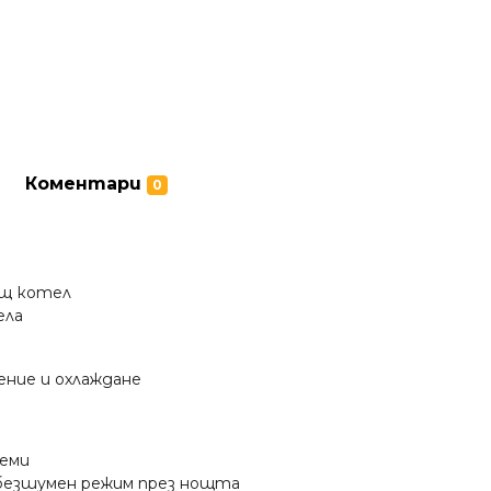
Коментари
0
ащ котел
ела
ение и охлаждане
теми
 безшумен режим през нощта