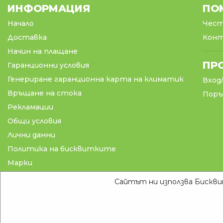
ИНФОРМАЦИЯ
ПО
Начало
Чест
Доставка
Кон
Начин на плащане
ПР
Гаранционни условия
Генериране гаранционна карта на климатик
Вход
Връщане на стока
Поръ
Рекламации
Общи условия
Лични данни
Политика на бисквитките
Марки
Блог
Сайтът ни използва Бисквит
Copyright © 2026 Klimazon.bg Всички права запазени