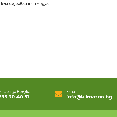
ъм хидравличния модул
лефон за връзка
Email
893 30 40 51
info@klimazon.bg