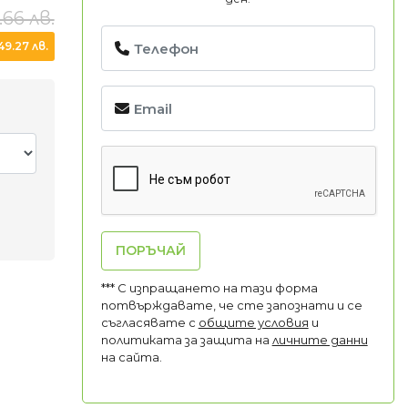
.66 лв.
9.27 лв.
ПОРЪЧАЙ
*** С изпращането на тази форма
потвърждавате, че сте запознати и се
съгласявате с
общите условия
и
политиката за защита на
личните данни
на сайта.