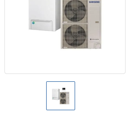
Колонни климатици
Мултисплит системи
Канални климатици
Касетъчни климатици
АКСЕСОАРИ