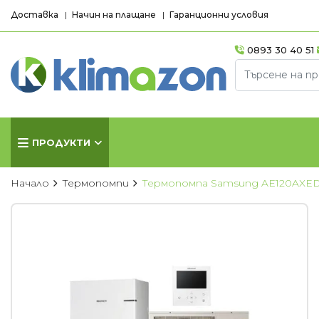
Доставка
Начин на плащане
Гаранционни условия
0893 30 40 51
ПРОДУКТИ
Начало
Термопомпи
Термопомпа Samsung AE120AXE
КЛИМАТИЦИ
КОНВЕКТ
Хиперинверторни
Стенни кон
климатици
Лъчисти кон
Инверторни климатици
Стъклени ко
Подови климатици