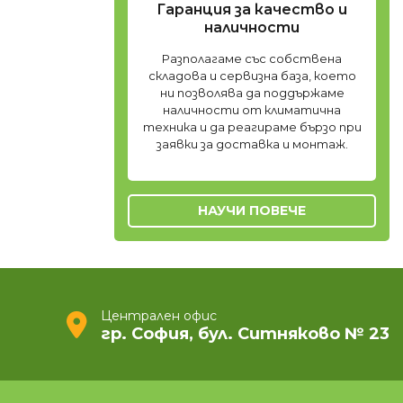
Гаранция за качество и
наличности
Разполагаме със собствена
складова и сервизна база, което
ни позволява да поддържаме
наличности от климатична
техника и да реагираме бързо при
заявки за доставка и монтаж.
НАУЧИ ПОВЕЧЕ
Централен офис
гр. София, бул. Ситняково № 23