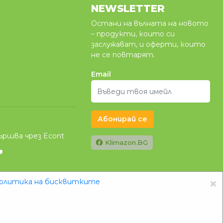
NEWSLETTER
Остани на вълната на новото
– продукти, които си
заслужават, и оферти, които
не се повтарят.
Email
Абонирай се
ършва чрез Econt
Klimazon.BG
×
олитика на бисквитките
Изработка на онлайн магазин
Devnox Ltd.