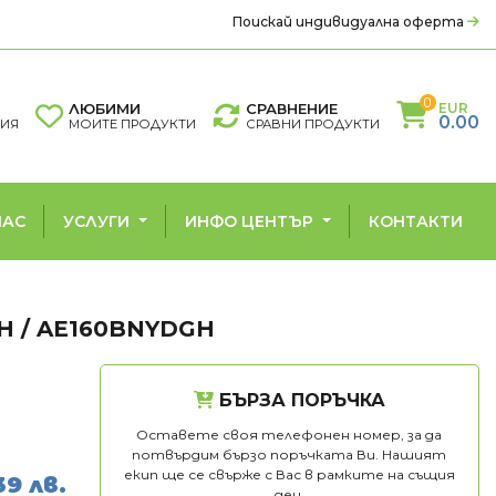
Поискай индивидуална оферта
0
ЛЮБИМИ
СРАВНЕНИЕ
EUR
0.00
ЦИЯ
МОИТЕ ПРОДУКТИ
СРАВНИ ПРОДУКТИ
НАС
УСЛУГИ
ИНФО ЦЕНТЪР
КОНТАКТИ
 / AE160BNYDGH
РМОПОМПИ
ГРИЖА ЗА ВЪЗДУХА
помпи въздух - вода
Въздухопречистватели
БЪРЗА ПОРЪЧКА
Влагоуловители
Оставете своя телефонен номер, за да
потвърдим бързо поръчката Ви. Нашият
екип ще се свърже с Вас в рамките на същия
39 лв.
ден.