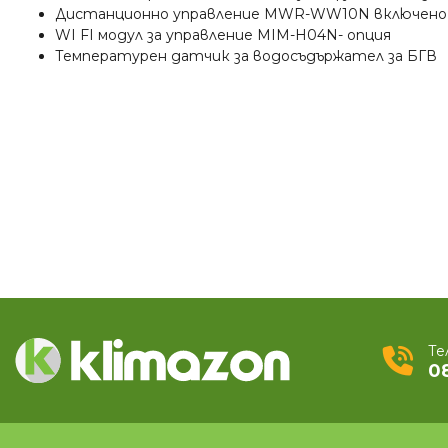
Дистанционно управление MWR-WW10N включено к
WI FI модул за управление MIM-H04N- опция
Температурен датчик за водосъдържател за БГВ
Те
0