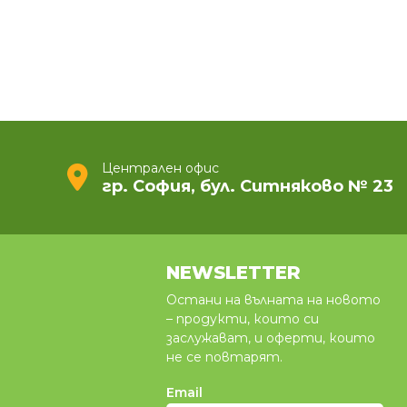
Централен офис
гр. София, бул. Ситняково № 23
NEWSLETTER
Остани на вълната на новото
– продукти, които си
заслужават, и оферти, които
не се повтарят.
Email