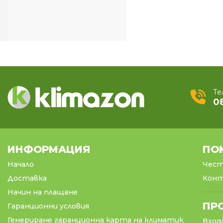
Колонни климатици
Мултисплит системи
Канални климатици
Касетъчни климатици
АКСЕСОАРИ
Те
0
ИНФОРМАЦИЯ
ПО
Начало
Чест
Доставка
Кон
Начин на плащане
ПР
Гаранционни условия
Генериране гаранционна карта на климатик
Вход