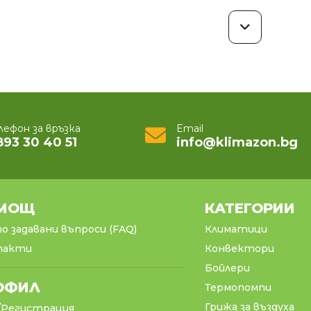
лефон за връзка
Email
893 30 40 51
info@klimazon.bg
МОЩ
КАТЕГОРИИ
о задавани въпроси (FAQ)
Климатици
такти
Конвектори
Бойлери
ОФИЛ
Термопомпи
Грижа за въздуха
/Регистрация