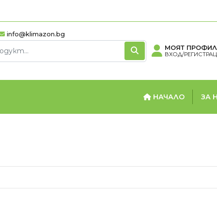
info@klimazon.bg
МОЯТ ПРОФИЛ
ВХОД/РЕГИСТРА
НАЧАЛО
ЗА 
ОРИ
БОЙЛЕРИ
ТЕ
вектори
Вертикални бойлери
Термо
вектори
Хоризонтални бойлери
нвектори
Мултипозиционни
бойлери