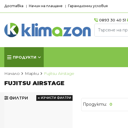
Доставка
Начин на плащане
Гаранционни условия
0893 30 40 51
ПРОДУКТИ
Начало
Марки
Fujitsu Airstage
FUJITSU AIRSTAGE
КЛИМАТИЦИ
КОНВЕКТ
Хиперинверторни
Стенни кон
ФИЛТРИ
ИЗЧИСТИ ФИЛТРИ
климатици
Продукти:
0
Лъчисти кон
Инверторни климатици
Стъклени ко
Подови климатици