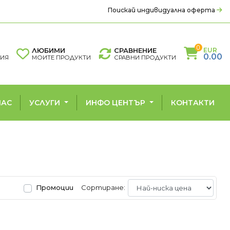
Поискай индивидуална оферта
0
ЛЮБИМИ
СРАВНЕНИЕ
EUR
0.00
ЦИЯ
МОИТЕ ПРОДУКТИ
СРАВНИ ПРОДУКТИ
НАС
УСЛУГИ
ИНФО ЦЕНТЪР
КОНТАКТИ
РМОПОМПИ
ГРИЖА ЗА ВЪЗДУХА
помпи въздух - вода
Въздухопречистватели
Промоции
Сортиране:
Влагоуловители